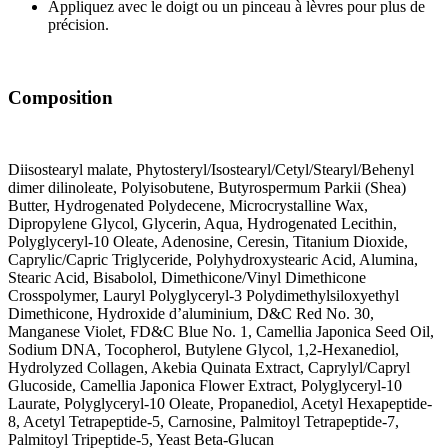
Appliquez avec le doigt ou un pinceau à lèvres pour plus de
précision.
Composition
Diisostearyl malate, Phytosteryl/Isostearyl/Cetyl/Stearyl/Behenyl
dimer dilinoleate, Polyisobutene, Butyrospermum Parkii (Shea)
Butter, Hydrogenated Polydecene, Microcrystalline Wax,
Dipropylene Glycol, Glycerin, Aqua, Hydrogenated Lecithin,
Polyglyceryl-10 Oleate, Adenosine, Ceresin, Titanium Dioxide,
Caprylic/Capric Triglyceride, Polyhydroxystearic Acid, Alumina,
Stearic Acid, Bisabolol, Dimethicone/Vinyl Dimethicone
Crosspolymer, Lauryl Polyglyceryl-3 Polydimethylsiloxyethyl
Dimethicone, Hydroxide d’aluminium, D&C Red No. 30,
Manganese Violet, FD&C Blue No. 1, Camellia Japonica Seed Oil,
Sodium DNA, Tocopherol, Butylene Glycol, 1,2-Hexanediol,
Hydrolyzed Collagen, Akebia Quinata Extract, Caprylyl/Capryl
Glucoside, Camellia Japonica Flower Extract, Polyglyceryl-10
Laurate, Polyglyceryl-10 Oleate, Propanediol, Acetyl Hexapeptide-
8, Acetyl Tetrapeptide-5, Carnosine, Palmitoyl Tetrapeptide-7,
Palmitoyl Tripeptide-5, Yeast Beta-Glucan