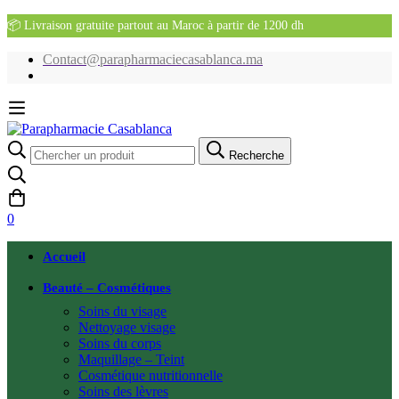
📦 Livraison gratuite partout au Maroc à partir de 1200 dh
Contact@parapharmaciecasablanca.ma
Recherche
Recherche
pour:
0
Accueil
Beauté – Cosmétiques
Soins du visage
Nettoyage visage
Soins du corps
Maquillage – Teint
Cosmétique nutritionnelle
Soins des lèvres