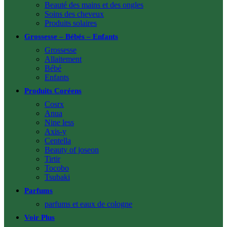
Beauté des mains et des ongles
Soins des cheveux
Produits solaires
Grossesse – Bébés – Enfants
Grossesse
Allaitement
Bébé
Enfants
Produits Coréens
Cosrx
Anua
Nine less
Axis-y
Centella
Beauty of joseon
Tirtir
Tocobo
Tsubaki
Parfums
parfums et eaux de cologne
Voir Plus