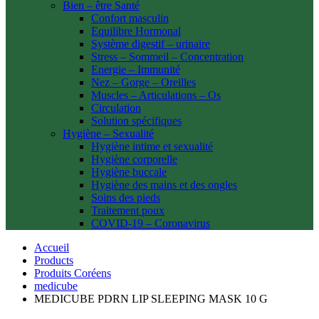
Bien – être Santé
Confort masculin
Equilibre Hormonal
Système digestif – urinaire
Stress – Sommeil – Concentration
Energie – Immunité
Nez – Gorge – Oreilles
Muscles – Articulations – Os
Circulation
Solution spécifiques
Hygiène – Sexualité
Hygiène intime et sexualité
Hygiène corporelle
Hygiène buccale
Hygiène des mains et des ongles
Soins des pieds
Traitement poux
COVID-19 – Coronavirus
Accueil
Products
Produits Coréens
medicube
MEDICUBE PDRN LIP SLEEPING MASK 10 G