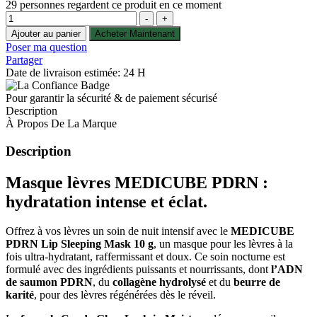
price
price
29
personnes regardent ce produit en ce moment
Quantité
was:
is:
-
+
268.00 dh.
179.00 dh.
Ajouter au panier
Acheter Maintenant
Poser ma question
Partager
Date de livraison estimée: 24 H
Pour garantir la sécurité & de paiement sécurisé
Description
À Propos De La Marque
Description
Masque lèvres MEDICUBE PDRN :
hydratation intense et éclat.
Offrez à vos lèvres un soin de nuit intensif avec le
MEDICUBE
PDRN Lip Sleeping Mask 10 g
, un masque pour les lèvres à la
fois ultra-hydratant, raffermissant et doux. Ce soin nocturne est
formulé avec des ingrédients puissants et nourrissants, dont
l’ADN
de saumon PDRN
, du
collagène hydrolysé
et du
beurre de
karité
, pour des lèvres régénérées dès le réveil.