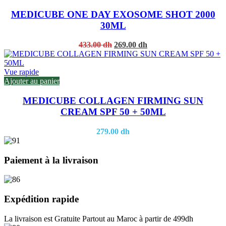
MEDICUBE ONE DAY EXOSOME SHOT 2000
30ML
Original
Current
433.00
dh
269.00
dh
price
price
was:
is:
433.00 dh.
269.00 dh.
Vue rapide
Ajouter au panier
MEDICUBE COLLAGEN FIRMING SUN
CREAM SPF 50 + 50ML
279.00
dh
Paiement à la livraison
Expédition rapide
La livraison est Gratuite Partout au Maroc à partir de 499dh