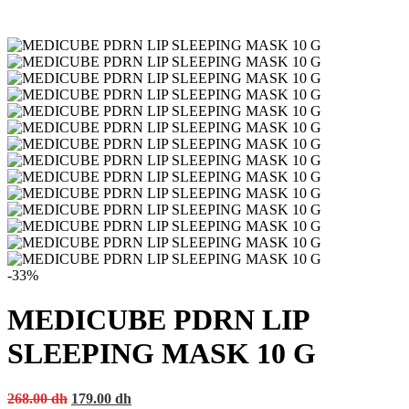
-33%
MEDICUBE PDRN LIP
SLEEPING MASK 10 G
Original
Current
268.00
dh
179.00
dh