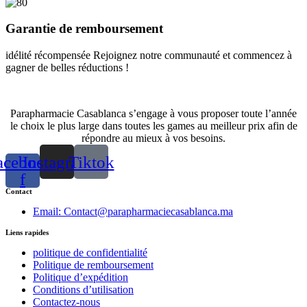
Garantie de remboursement
idélité récompensée Rejoignez notre communauté et commencez à
gagner de belles réductions !
Parapharmacie Casablanca s’engage à vous proposer toute l’année
le choix le plus large dans toutes les games au meilleur prix afin de
répondre au mieux à vos besoins.
acebook-
Instagram
Tiktok
f
Contact
Email: Contact@parapharmaciecasablanca.ma
Liens rapides
politique de confidentialité
Politique de remboursement
Politique d’expédition
Conditions d’utilisation
Contactez-nous