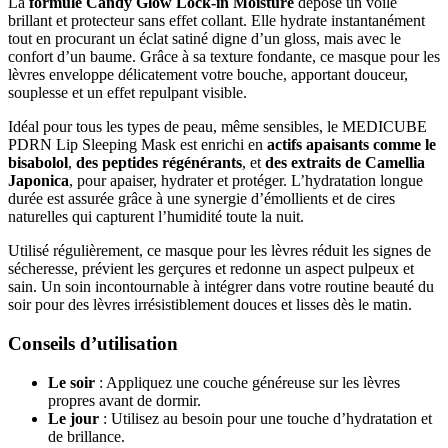
La
formule Candy Glow Lock-in Moisture
dépose un voile
brillant et protecteur sans effet collant. Elle hydrate instantanément
tout en procurant un éclat satiné digne d’un gloss, mais avec le
confort d’un baume. Grâce à sa texture fondante, ce masque pour les
lèvres enveloppe délicatement votre bouche, apportant douceur,
souplesse et un effet repulpant visible.
Idéal pour tous les types de peau, même sensibles, le MEDICUBE
PDRN Lip Sleeping Mask est enrichi en
actifs apaisants comme le
bisabolol
,
des peptides régénérants
, et
des extraits de Camellia
Japonica
, pour apaiser, hydrater et protéger. L’hydratation longue
durée est assurée grâce à une synergie d’émollients et de cires
naturelles qui capturent l’humidité toute la nuit.
Utilisé régulièrement, ce masque pour les lèvres réduit les signes de
sécheresse, prévient les gerçures et redonne un aspect pulpeux et
sain. Un soin incontournable à intégrer dans votre routine beauté du
soir pour des lèvres irrésistiblement douces et lisses dès le matin.
Conseils d’utilisation
Le soir
: Appliquez une couche généreuse sur les lèvres
propres avant de dormir.
Le jour
: Utilisez au besoin pour une touche d’hydratation et
de brillance.