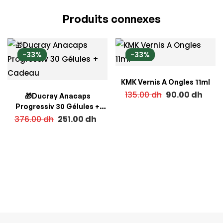
Produits connexes
-33%
-33%
KMK Vernis A Ongles 11ml
135.00
dh
90.00
dh
🎁Ducray Anacaps
Progressiv 30 Gélules +
Cadeau
376.00
dh
251.00
dh