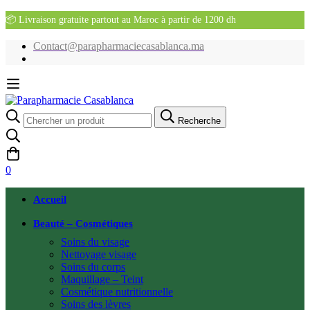
📦 Livraison gratuite partout au Maroc à partir de 1200 dh
Contact@parapharmaciecasablanca.ma
Recherche
Recherche
pour:
0
Accueil
Beauté – Cosmétiques
Soins du visage
Nettoyage visage
Soins du corps
Maquillage – Teint
Cosmétique nutritionnelle
Soins des lèvres