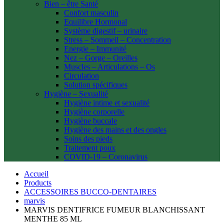
Bien – être Santé
Confort masculin
Equilibre Hormonal
Système digestif – urinaire
Stress – Sommeil – Concentration
Energie – Immunité
Nez – Gorge – Oreilles
Muscles – Articulations – Os
Circulation
Solution spécifiques
Hygiène – Sexualité
Hygiène intime et sexualité
Hygiène corporelle
Hygiène buccale
Hygiène des mains et des ongles
Soins des pieds
Traitement poux
COVID-19 – Coronavirus
Accueil
Products
ACCESSOIRES BUCCO-DENTAIRES
marvis
MARVIS DENTIFRICE FUMEUR BLANCHISSANT
MENTHE 85 ML