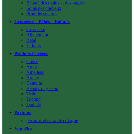
Beauté des mains et des ongles
Soins des cheveux
Produits solaires
Grossesse – Bébés – Enfants
Grossesse
Allaitement
Bébé
Enfants
Produits Coréens
Cosrx
Anua
Nine less
Axis-y
Centella
Beauty of joseon
Tirtir
Tocobo
Tsubaki
Parfums
parfums et eaux de cologne
Voir Plus