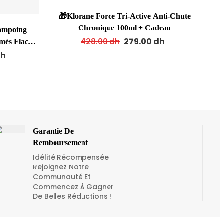
🎁Klorane Force Tri-Active Anti-Chute
Chronique 100ml + Cadeau
hampoing
428.00
dh
279.00
dh
emés Flacon
dh
Garantie De
Remboursement
Idélité Récompensée
Rejoignez Notre
Communauté Et
Commencez À Gagner
De Belles Réductions !