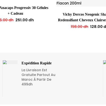
nacaps Progressiv 30 Gélules
+ Cadeau
Vichy Dercos Neogenic S
6.00
dh
251.00
dh
Redensifiant Cheveux Clairs
200ml
198.00
dh
128.00
Expédition Rapide
La Livraison Est
Gratuite Partout Au
Maroc À Partir De
499dh