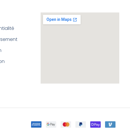
tialité
ursement
n
ion