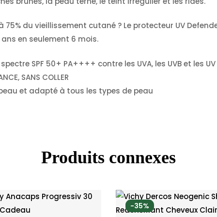
s brunes, la peau terne, le teint irrégulier et les rides.
 à 75% du vieillissement cutané ? Le protecteur UV Defend
5 ans en seulement 6 mois.
pectre SPF 50+ PA++++ contre les UVA, les UVB et les UV 
LANCE, SANS COLLER
a peau et adapté à tous les types de peau
Produits connexes
-35%