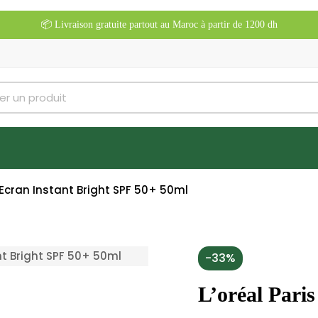
📦 Livraison gratuite partout au Maroc à partir de 1200 dh
 Ecran Instant Bright SPF 50+ 50ml
-33%
L’oréal Pari