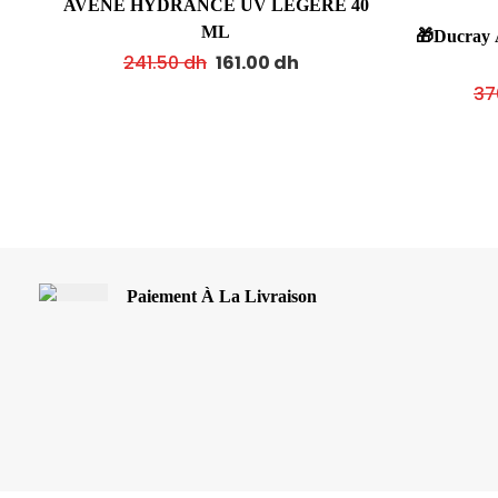
AVENE HYDRANCE UV LEGERE 40
ML
🎁Ducray A
241.50
dh
161.00
dh
37
Paiement À La Livraison