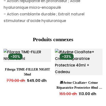
– Action repulpante en profondeur ; Acide
hyaluronique micro-encapsulé
– Action comblante durable ; Extrait naturel
stimulateur d’acide hyaluronique
Produits connexes
-30%
-33%
Filorga TIME-FILLER NIGHT
50ml
779.00
dh
545.00
dh
🎁Avène Cicalfate+ Crème
Réparatrice Protectrice 40ml +
Cadeau
169.00
dh
113.00
dh