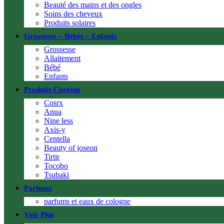
Beauté des mains et des ongles
Soins des cheveux
Produits solaires
Grossesse – Bébés – Enfants
Grossesse
Allaitement
Bébé
Enfants
Produits Coréens
Cosrx
Anua
Nine less
Axis-y
Centella
Beauty of joseon
Tirtir
Tocobo
Tsubaki
Parfums
parfums et eaux de cologne
Voir Plus