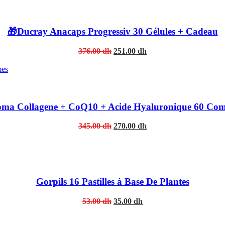
146.00 dh.
97.00 dh.
🎁Ducray Anacaps Progressiv 30 Gélules + Cadeau
Original
Current
376.00
dh
251.00
dh
price
price
was:
is:
376.00 dh.
251.00 dh.
oma Collagene + CoQ10 + Acide Hyaluronique 60 Co
Original
Current
345.00
dh
270.00
dh
price
price
was:
is:
345.00 dh.
270.00 dh.
Gorpils 16 Pastilles à Base De Plantes
Original
Current
53.00
dh
35.00
dh
price
price
was:
is: