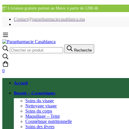
📦 Livraison gratuite partout au Maroc à partir de 1200 dh
Contact@parapharmaciecasablanca.ma
Recherche
Recherche
pour:
0
Accueil
Beauté – Cosmétiques
Soins du visage
Nettoyage visage
Soins du corps
Maquillage – Teint
Cosmétique nutritionnelle
Soins des lèvres