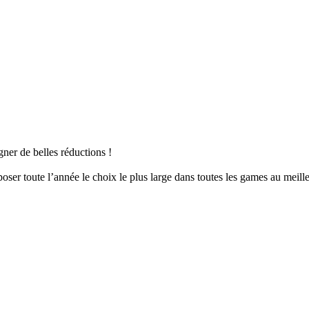
53.00 dh.
35.00 dh.
er de belles réductions !
er toute l’année le choix le plus large dans toutes les games au meille