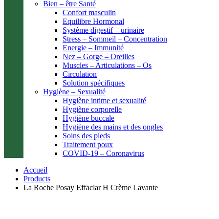
Bien – être Santé
Confort masculin
Equilibre Hormonal
Système digestif – urinaire
Stress – Sommeil – Concentration
Energie – Immunité
Nez – Gorge – Oreilles
Muscles – Articulations – Os
Circulation
Solution spécifiques
Hygiène – Sexualité
Hygiène intime et sexualité
Hygiène corporelle
Hygiène buccale
Hygiène des mains et des ongles
Soins des pieds
Traitement poux
COVID-19 – Coronavirus
Accueil
Products
La Roche Posay Effaclar H Crème Lavante