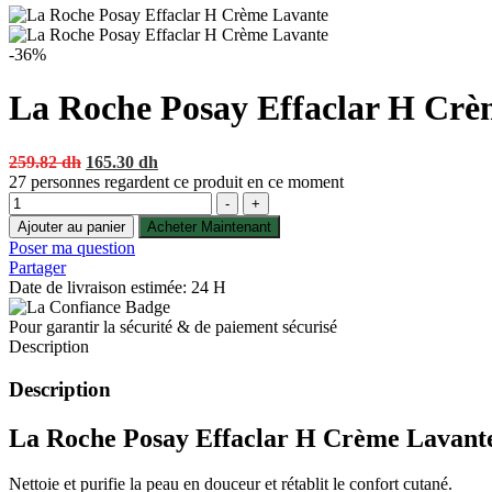
-36%
La Roche Posay Effaclar H Crè
Original
Current
259.82
dh
165.30
dh
price
price
27
personnes regardent ce produit en ce moment
Quantité
was:
is:
-
+
259.82 dh.
165.30 dh.
Ajouter au panier
Acheter Maintenant
Poser ma question
Partager
Date de livraison estimée: 24 H
Pour garantir la sécurité & de paiement sécurisé
Description
Description
La Roche Posay Effaclar H Crème Lavant
Nettoie et purifie la peau en douceur et rétablit le confort cutané.