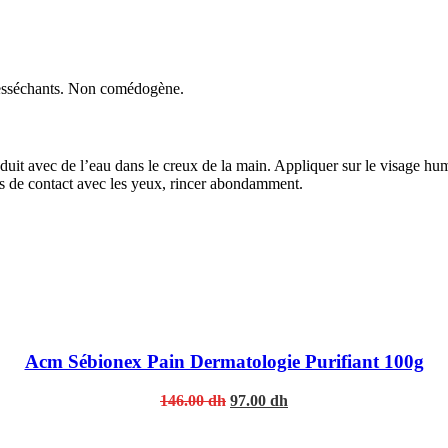
desséchants. Non comédogène.
duit avec de l’eau dans le creux de la main. Appliquer sur le visage humi
as de contact avec les yeux, rincer abondamment.
Acm Sébionex Pain Dermatologie Purifiant 100g
Original
Current
146.00
dh
97.00
dh
price
price
was:
is: