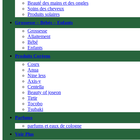
Beauté des mains et des ongles
Soins des cheveux
Produits solaires
Grossesse – Bébés – Enfants
Grossesse
Allaitement
Bébé
Enfants
Produits Coréens
Cosrx
Anua
Nine less
Axis-y
Centella
Beauty of joseon
Tirtir
Tocobo
Tsubaki
Parfums
parfums et eaux de cologne
Voir Plus