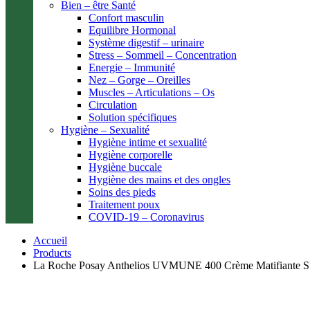
Bien – être Santé
Confort masculin
Equilibre Hormonal
Système digestif – urinaire
Stress – Sommeil – Concentration
Energie – Immunité
Nez – Gorge – Oreilles
Muscles – Articulations – Os
Circulation
Solution spécifiques
Hygiène – Sexualité
Hygiène intime et sexualité
Hygiène corporelle
Hygiène buccale
Hygiène des mains et des ongles
Soins des pieds
Traitement poux
COVID-19 – Coronavirus
Accueil
Products
La Roche Posay Anthelios UVMUNE 400 Crème Matifiante S