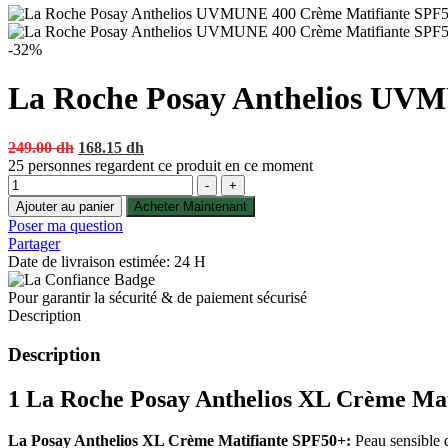
-32%
La Roche Posay Anthelios UVM
Original
Current
249.00
dh
168.15
dh
price
price
25
personnes regardent ce produit en ce moment
Quantité
was:
is:
-
+
249.00 dh.
168.15 dh.
Ajouter au panier
Acheter Maintenant
Poser ma question
Partager
Date de livraison estimée: 24 H
Pour garantir la sécurité & de paiement sécurisé
Description
Description
1 La Roche Posay Anthelios XL Crème Ma
La Posay Anthelios XL Crème Matifiante SPF50+:
Peau sensible 