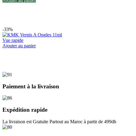
Ajouter au panier
-33%
Vue rapide
This
Ajouter au panier
product
has
multiple
variants.
The
options
may
Paiement à la livraison
be
chosen
on
the
Expédition rapide
product
page
La livraison est Gratuite Partout au Maroc à partir de 499dh