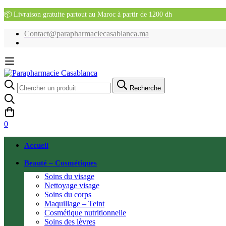
📦 Livraison gratuite partout au Maroc à partir de 1200 dh
Contact@parapharmaciecasablanca.ma
Recherche
Recherche
pour:
0
Accueil
Beauté – Cosmétiques
Soins du visage
Nettoyage visage
Soins du corps
Maquillage – Teint
Cosmétique nutritionnelle
Soins des lèvres