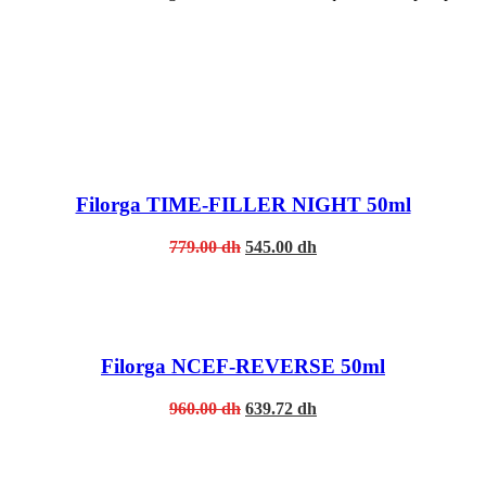
Filorga TIME-FILLER NIGHT 50ml
Original
Current
779.00
dh
545.00
dh
price
price
was:
is:
779.00 dh.
545.00 dh.
Filorga NCEF-REVERSE 50ml
Original
Current
960.00
dh
639.72
dh
price
price
was:
is:
960.00 dh.
639.72 dh.