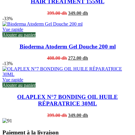
HAIR TREATMENT 155ML
Original
Current
399.00
dh
349.00
dh
price
price
-33%
was:
is:
399.00 dh.
349.00 dh.
Vue rapide
Ajouter au panier
Bioderma Atoderm Gel Douche 200 ml
Original
Current
408.00
dh
272.00
dh
price
price
-13%
was:
is:
408.00 dh.
272.00 dh.
Vue rapide
Ajouter au panier
OLAPLEX N°7 BONDING OIL HUILE
RÉPARATRICE 30ML
Original
Current
399.00
dh
349.00
dh
price
price
was:
is:
399.00 dh.
349.00 dh.
Paiement à la livraison