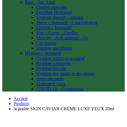
Bien – être Santé
Confort masculin
Equilibre Hormonal
Système digestif – urinaire
Stress – Sommeil – Concentration
Energie – Immunité
Nez – Gorge – Oreilles
Muscles – Articulations – Os
Circulation
Solution spécifiques
Hygiène – Sexualité
Hygiène intime et sexualité
Hygiène corporelle
Hygiène buccale
Hygiène des mains et des ongles
Soins des pieds
Traitement poux
COVID-19 – Coronavirus
Accueil
Products
la prairie SKIN CAVIAR CRÈME LUXE YEUX 20ml