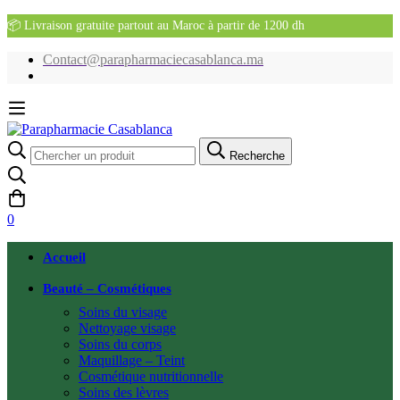
📦 Livraison gratuite partout au Maroc à partir de 1200 dh
Contact@parapharmaciecasablanca.ma
Recherche
Recherche
pour:
0
Accueil
Beauté – Cosmétiques
Soins du visage
Nettoyage visage
Soins du corps
Maquillage – Teint
Cosmétique nutritionnelle
Soins des lèvres