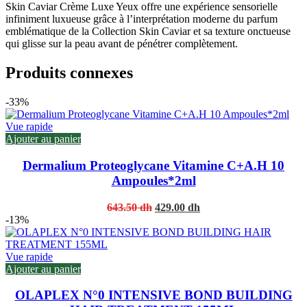
Skin Caviar Crème Luxe Yeux offre une expérience sensorielle
infiniment luxueuse grâce à l’interprétation moderne du parfum
emblématique de la Collection Skin Caviar et sa texture onctueuse
qui glisse sur la peau avant de pénétrer complètement.
Produits connexes
-33%
Vue rapide
Ajouter au panier
Dermalium Proteoglycane Vitamine C+A.H 10
Ampoules*2ml
Original
Current
643.50
dh
429.00
dh
price
price
-13%
was:
is:
643.50 dh.
429.00 dh.
Vue rapide
Ajouter au panier
OLAPLEX N°0 INTENSIVE BOND BUILDING