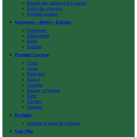
Beauté des mains et des ongles
Soins des cheveux
Produits solaires
Grossesse – Bébés – Enfants
Grossesse
Allaitement
Bébé
Enfants
Produits Coréens
Cosrx
Anua
Nine less
Axis-y
Centella
Beauty of joseon
Tirtir
Tocobo
Tsubaki
Parfums
parfums et eaux de cologne
Voir Plus