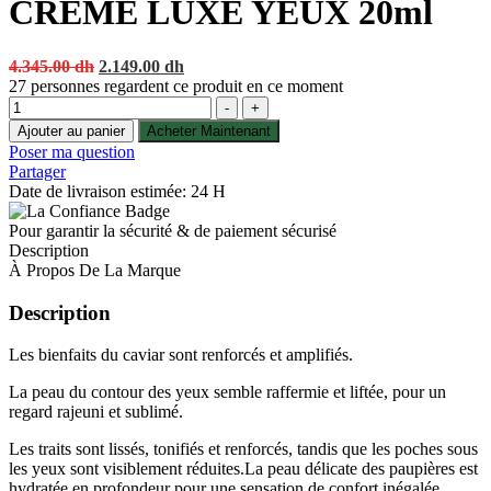
CRÈME LUXE YEUX 20ml
Original
Current
4.345.00
dh
2.149.00
dh
price
price
27
personnes regardent ce produit en ce moment
Quantité
was:
is:
-
+
4.345.00 dh.
2.149.00 dh.
Ajouter au panier
Acheter Maintenant
Poser ma question
Partager
Date de livraison estimée: 24 H
Pour garantir la sécurité & de paiement sécurisé
Description
À Propos De La Marque
Description
Les bienfaits du caviar sont renforcés et amplifiés.
La peau du contour des yeux semble raffermie et liftée, pour un
regard rajeuni et sublimé.
Les traits sont lissés, tonifiés et renforcés, tandis que les poches sous
les yeux sont visiblement réduites.La peau délicate des paupières est
hydratée en profondeur pour une sensation de confort inégalée.