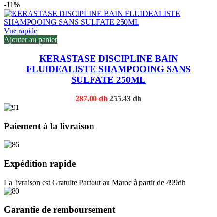
price
price
-11%
was:
is:
450.00 dh.
405.00 dh.
Vue rapide
Ajouter au panier
KERASTASE DISCIPLINE BAIN
FLUIDEALISTE SHAMPOOING SANS
SULFATE 250ML
Original
Current
287.00
dh
255.43
dh
price
price
was:
is:
287.00 dh.
255.43 dh.
Paiement à la livraison
Expédition rapide
La livraison est Gratuite Partout au Maroc à partir de 499dh
Garantie de remboursement