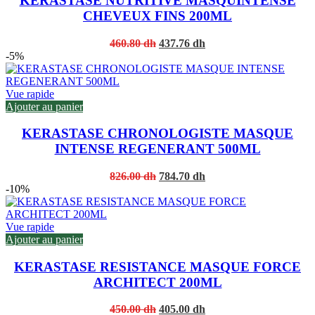
KERASTASE NUTRITIVE MASQUINTENSE
CHEVEUX FINS 200ML
Original
Current
460.80
dh
437.76
dh
price
price
-5%
was:
is:
460.80 dh.
437.76 dh.
Vue rapide
Ajouter au panier
KERASTASE CHRONOLOGISTE MASQUE
INTENSE REGENERANT 500ML
Original
Current
826.00
dh
784.70
dh
price
price
-10%
was:
is:
826.00 dh.
784.70 dh.
Vue rapide
Ajouter au panier
KERASTASE RESISTANCE MASQUE FORCE
ARCHITECT 200ML
Original
Current
450.00
dh
405.00
dh