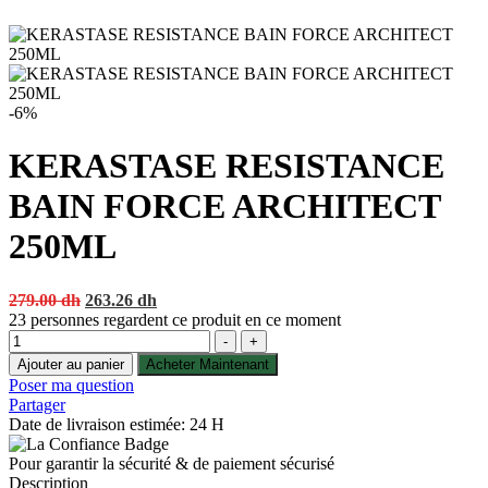
-6%
KERASTASE RESISTANCE
BAIN FORCE ARCHITECT
250ML
Original
Current
279.00
dh
263.26
dh
price
price
23
personnes regardent ce produit en ce moment
Quantité
was:
is:
-
+
279.00 dh.
263.26 dh.
Ajouter au panier
Acheter Maintenant
Poser ma question
Partager
Date de livraison estimée: 24 H
Pour garantir la sécurité & de paiement sécurisé
Description