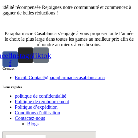
idélité récompensée Rejoignez notre communauté et commencez à
gagner de belles réductions !
Parapharmacie Casablanca s’engage à vous proposer toute l’année
le choix le plus large dans toutes les games au meilleur prix afin de
répondre au mieux à vos besoins.
acebook-
Instagram
Tiktok
f
Contact
Email: Contact@parapharmaciecasablanca.ma
Liens rapides
politique de confidentialité
Politique de remboursement
Politique d’expédition
Conditions d’utilisation
Contactez-nous
Blogs