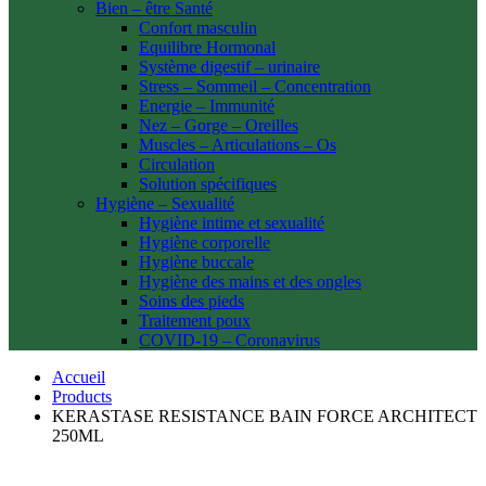
Bien – être Santé
Confort masculin
Equilibre Hormonal
Système digestif – urinaire
Stress – Sommeil – Concentration
Energie – Immunité
Nez – Gorge – Oreilles
Muscles – Articulations – Os
Circulation
Solution spécifiques
Hygiène – Sexualité
Hygiène intime et sexualité
Hygiène corporelle
Hygiène buccale
Hygiène des mains et des ongles
Soins des pieds
Traitement poux
COVID-19 – Coronavirus
Accueil
Products
KERASTASE RESISTANCE BAIN FORCE ARCHITECT
250ML