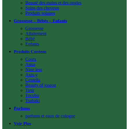
Beauté des mains et des ongles
Soins des cheveux
Produits solaires
Grossesse – Bébés – Enfants
Grossesse
Allaitement
Bébé
Enfants
Produits Coréens
Cosrx
Anua
Nine less
Axis-y
Centella
Beauty of joseon
Tirtir
Tocobo
Tsubaki
Parfums
parfums et eaux de cologne
Voir Plus