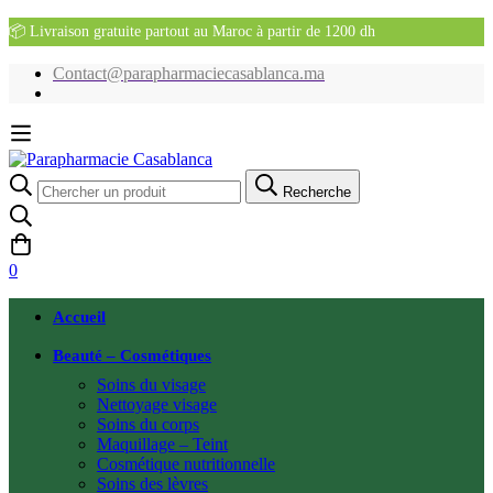
📦 Livraison gratuite partout au Maroc à partir de 1200 dh
Contact@parapharmaciecasablanca.ma
Recherche
Recherche
pour:
0
Accueil
Beauté – Cosmétiques
Soins du visage
Nettoyage visage
Soins du corps
Maquillage – Teint
Cosmétique nutritionnelle
Soins des lèvres