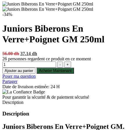
-34%
Juniors Biberons En
Verre+Poignet GM 250ml
Original
Current
56.00
dh
37.14
dh
price
price
26
personnes regardent ce produit en ce moment
Quantité
was:
is:
-
+
56.00 dh.
37.14 dh.
Ajouter au panier
Acheter Maintenant
Poser ma question
Partager
Date de livraison estimée: 24 H
Pour garantir la sécurité & de paiement sécurisé
Description
Description
Juniors Biberons En Verre+Poignet GM.