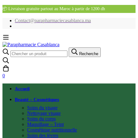
📦 Livraison gratuite partout au Maroc à partir de 1200 dh
Contact@parapharmaciecasablanca.ma
Recherche
Recherche
pour:
0
Accueil
Beauté – Cosmétiques
Soins du visage
Nettoyage visage
Soins du corps
Maquillage – Teint
Cosmétique nutritionnelle
Soins des lèvres