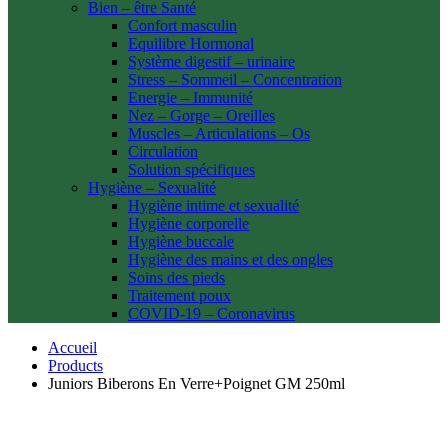
Bien – être Santé
Confort masculin
Equilibre Hormonal
Système digestif – urinaire
Stress – Sommeil – Concentration
Energie – Immunité
Nez – Gorge – Oreilles
Muscles – Articulations – Os
Circulation
Solution spécifiques
Hygiène – Sexualité
Hygiène intime et sexualité
Hygiène corporelle
Hygiène buccale
Hygiène des mains et des ongles
Soins des pieds
Traitement poux
COVID-19 – Coronavirus
Accueil
Products
Juniors Biberons En Verre+Poignet GM 250ml