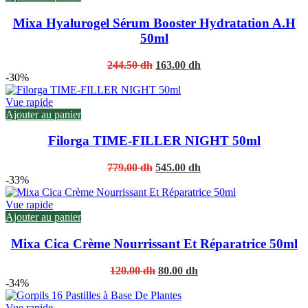
Mixa Hyalurogel Sérum Booster Hydratation A.H
50ml
Original
Current
244.50
dh
163.00
dh
price
price
-30%
was:
is:
244.50 dh.
163.00 dh.
Vue rapide
Ajouter au panier
Filorga TIME-FILLER NIGHT 50ml
Original
Current
779.00
dh
545.00
dh
price
price
-33%
was:
is:
779.00 dh.
545.00 dh.
Vue rapide
Ajouter au panier
Mixa Cica Crème Nourrissant Et Réparatrice 50ml
Original
Current
120.00
dh
80.00
dh
price
price
-34%
was:
is:
120.00 dh.
80.00 dh.
Vue rapide