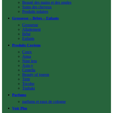
Beauté des mains et des ongles
Soins des cheveux
Produits solaires
Grossesse – Bébés – Enfants
Grossesse
Allaitement
Bébé
Enfants
Produits Coréens
Cosrx
Anua
Nine less
Axis-y
Centella
Beauty of joseon
Tirtir
Tocobo
Tsubaki
Parfums
parfums et eaux de cologne
Voir Plus