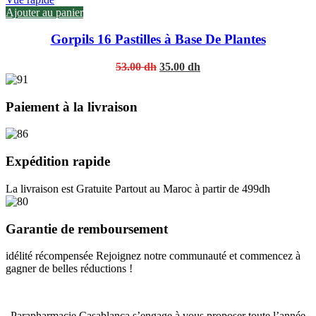
Ajouter au panier
Gorpils 16 Pastilles à Base De Plantes
Original
Current
53.00
dh
35.00
dh
price
price
was:
is:
53.00 dh.
35.00 dh.
Paiement à la livraison
Expédition rapide
La livraison est Gratuite Partout au Maroc à partir de 499dh
Garantie de remboursement
idélité récompensée Rejoignez notre communauté et commencez à
gagner de belles réductions !
Parapharmacie Casablanca s’engage à vous proposer toute l’année