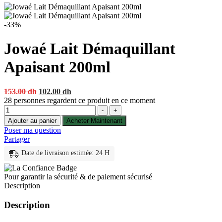
-33%
Jowaé Lait Démaquillant
Apaisant 200ml
Original
Current
153.00
dh
102.00
dh
price
price
28
personnes regardent ce produit en ce moment
Quantité
was:
is:
-
+
153.00 dh.
102.00 dh.
Ajouter au panier
Acheter Maintenant
Poser ma question
Partager
Date de livraison estimée: 24 H
Pour garantir la sécurité & de paiement sécurisé
Description
Description