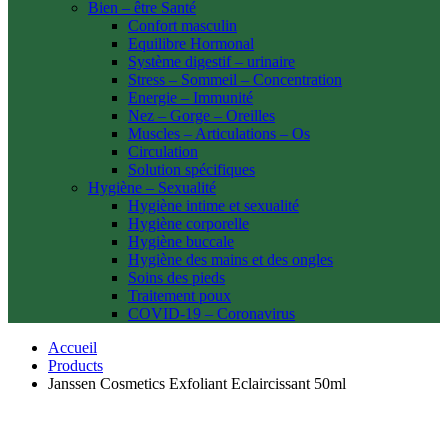
Bien – être Santé
Confort masculin
Equilibre Hormonal
Système digestif – urinaire
Stress – Sommeil – Concentration
Energie – Immunité
Nez – Gorge – Oreilles
Muscles – Articulations – Os
Circulation
Solution spécifiques
Hygiène – Sexualité
Hygiène intime et sexualité
Hygiène corporelle
Hygiène buccale
Hygiène des mains et des ongles
Soins des pieds
Traitement poux
COVID-19 – Coronavirus
Accueil
Products
Janssen Cosmetics Exfoliant Eclaircissant 50ml