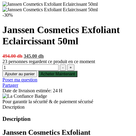
-30%
Janssen Cosmetics Exfoliant
Eclaircissant 50ml
Original
Current
494.00
dh
345.00
dh
price
price
23
personnes regardent ce produit en ce moment
Quantité
was:
is:
-
+
494.00 dh.
345.00 dh.
Ajouter au panier
Acheter Maintenant
Poser ma question
Partager
Date de livraison estimée: 24 H
Pour garantir la sécurité & de paiement sécurisé
Description
Description
Janssen Cosmetics Exfoliant