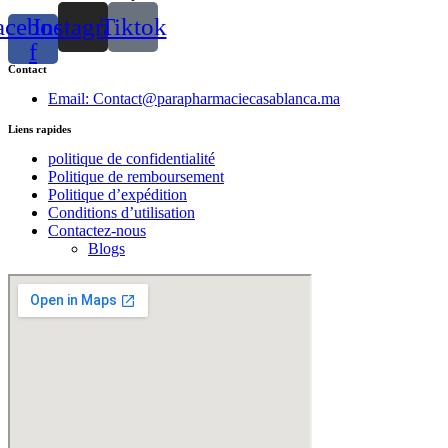
acebook-
Instagram
Tiktok
f
Contact
Email: Contact@parapharmaciecasablanca.ma
Liens rapides
politique de confidentialité
Politique de remboursement
Politique d’expédition
Conditions d’utilisation
Contactez-nous
Blogs