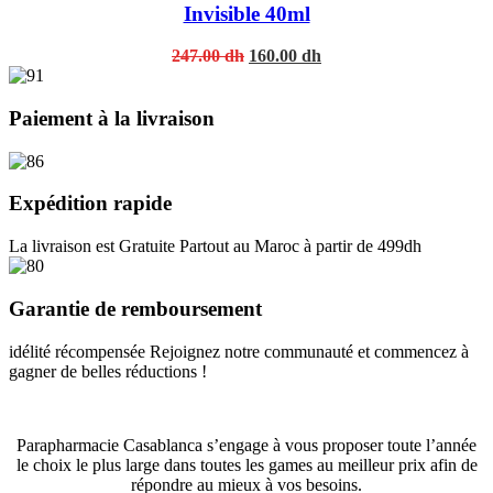
Invisible 40ml
Original
Current
247.00
dh
160.00
dh
price
price
was:
is:
247.00 dh.
160.00 dh.
Paiement à la livraison
Expédition rapide
La livraison est Gratuite Partout au Maroc à partir de 499dh
Garantie de remboursement
idélité récompensée Rejoignez notre communauté et commencez à
gagner de belles réductions !
Parapharmacie Casablanca s’engage à vous proposer toute l’année
le choix le plus large dans toutes les games au meilleur prix afin de
répondre au mieux à vos besoins.