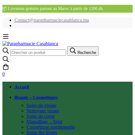
📦 Livraison gratuite partout au Maroc à partir de 1200 dh
Contact@parapharmaciecasablanca.ma
Recherche
Recherche
pour:
0
Accueil
Beauté – Cosmétiques
Soins du visage
Nettoyage visage
Soins du corps
Maquillage – Teint
Cosmétique nutritionnelle
Soins des lèvres