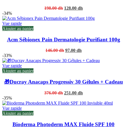
Original
Current
198.00
dh
128.00
dh
price
price
-34%
was:
is:
198.00 dh.
128.00 dh.
Vue rapide
Ajouter au panier
Acm Sébionex Pain Dermatologie Purifiant 100g
Original
Current
146.00
dh
97.00
dh
price
price
-33%
was:
is:
146.00 dh.
97.00 dh.
Vue rapide
Ajouter au panier
🎁Ducray Anacaps Progressiv 30 Gélules + Cadeau
Original
Current
376.00
dh
251.00
dh
price
price
-35%
was:
is:
376.00 dh.
251.00 dh.
Vue rapide
Ajouter au panier
Bioderma Photoderm MAX Fluide SPF 100