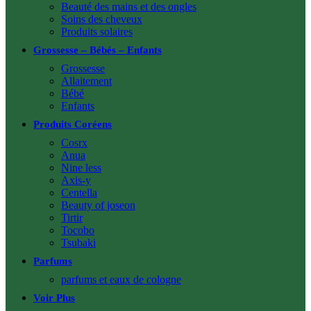
Beauté des mains et des ongles
Soins des cheveux
Produits solaires
Grossesse – Bébés – Enfants
Grossesse
Allaitement
Bébé
Enfants
Produits Coréens
Cosrx
Anua
Nine less
Axis-y
Centella
Beauty of joseon
Tirtir
Tocobo
Tsubaki
Parfums
parfums et eaux de cologne
Voir Plus