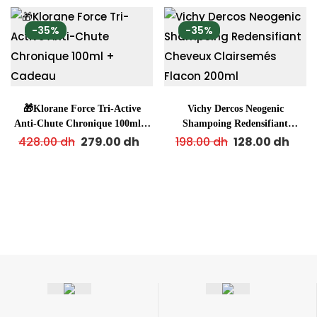
-35%
-35%
🎁Klorane Force Tri-Active
Vichy Dercos Neogenic
Anti-Chute Chronique 100ml +
Shampoing Redensifiant
Cadeau
Cheveux Clairsemés Flacon
428.00
dh
279.00
dh
198.00
dh
128.00
dh
200ml