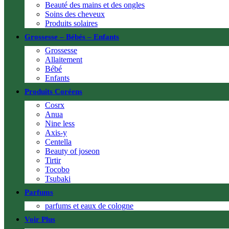
Beauté des mains et des ongles
Soins des cheveux
Produits solaires
Grossesse – Bébés – Enfants
Grossesse
Allaitement
Bébé
Enfants
Produits Coréens
Cosrx
Anua
Nine less
Axis-y
Centella
Beauty of joseon
Tirtir
Tocobo
Tsubaki
Parfums
parfums et eaux de cologne
Voir Plus