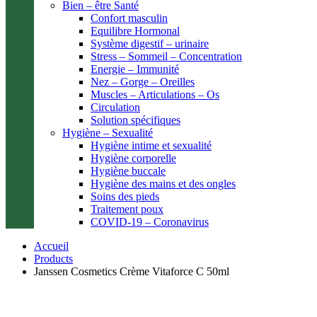
Bien – être Santé
Confort masculin
Equilibre Hormonal
Système digestif – urinaire
Stress – Sommeil – Concentration
Energie – Immunité
Nez – Gorge – Oreilles
Muscles – Articulations – Os
Circulation
Solution spécifiques
Hygiène – Sexualité
Hygiène intime et sexualité
Hygiène corporelle
Hygiène buccale
Hygiène des mains et des ongles
Soins des pieds
Traitement poux
COVID-19 – Coronavirus
Accueil
Products
Janssen Cosmetics Crème Vitaforce C 50ml