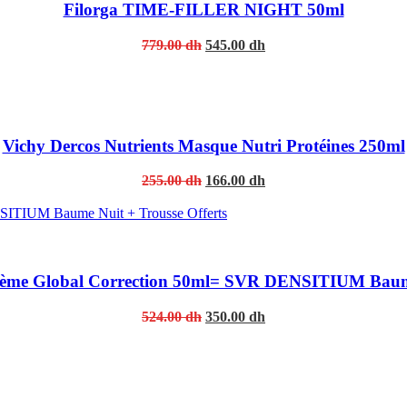
Filorga TIME-FILLER NIGHT 50ml
Original
Current
779.00
dh
545.00
dh
price
price
was:
is:
779.00 dh.
545.00 dh.
Vichy Dercos Nutrients Masque Nutri Protéines 250ml
Original
Current
255.00
dh
166.00
dh
price
price
was:
is:
255.00 dh.
166.00 dh.
e Global Correction 50ml= SVR DENSITIUM Baume N
Original
Current
524.00
dh
350.00
dh
price
price
was:
is:
524.00 dh.
350.00 dh.