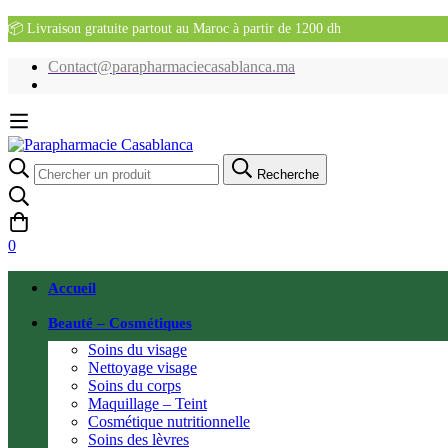
📦 Livraison gratuite partout au Maroc à partir de 1200 dh
Contact@parapharmaciecasablanca.ma
Recherche
Recherche
pour:
0
Accueil
Beauté – Cosmétiques
Soins du visage
Nettoyage visage
Soins du corps
Maquillage – Teint
Cosmétique nutritionnelle
Soins des lèvres