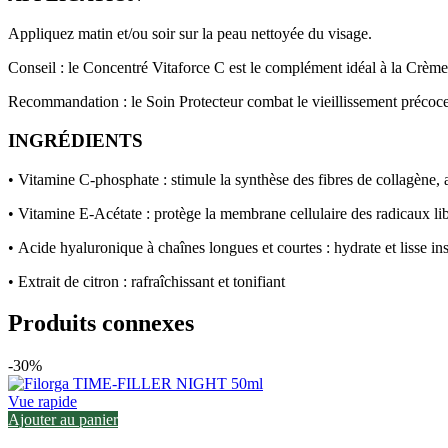
Appliquez matin et/ou soir sur la peau nettoyée du visage.
Conseil :
le Concentré Vitaforce C est le complément idéal à la Crème 
Recommandation :
le Soin Protecteur combat le vieillissement précoce
INGRÉDIENTS
•
Vitamine C-phosphate :
stimule la synthèse des fibres de collagène, 
•
Vitamine E-Acétate :
protège la membrane cellulaire des radicaux li
•
Acide hyaluronique à chaînes longues et courtes :
hydrate et lisse i
•
Extrait de citron :
rafraîchissant et tonifiant
Produits connexes
-30%
Vue rapide
Ajouter au panier