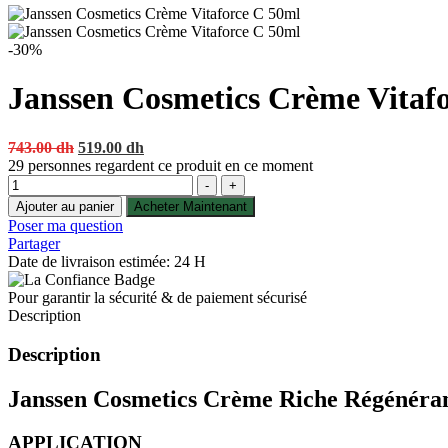
-30%
Janssen Cosmetics Crème Vitaf
Original
Current
743.00
dh
519.00
dh
price
price
29
personnes regardent ce produit en ce moment
Quantité
was:
is:
-
+
743.00 dh.
519.00 dh.
Ajouter au panier
Acheter Maintenant
Poser ma question
Partager
Date de livraison estimée: 24 H
Pour garantir la sécurité & de paiement sécurisé
Description
Description
Janssen Cosmetics Crème Riche Régénéra
APPLICATION