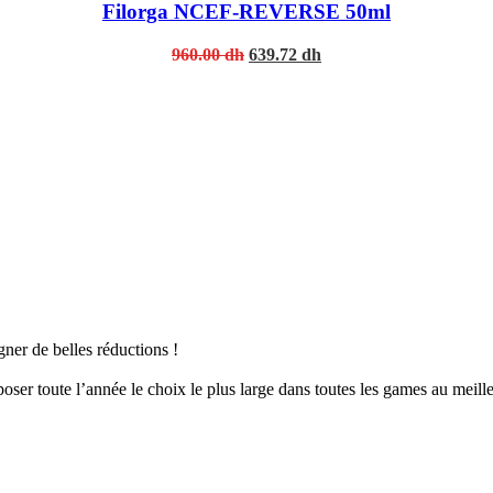
Filorga NCEF-REVERSE 50ml
Original
Current
960.00
dh
639.72
dh
price
price
was:
is:
960.00 dh.
639.72 dh.
er de belles réductions !
er toute l’année le choix le plus large dans toutes les games au meille