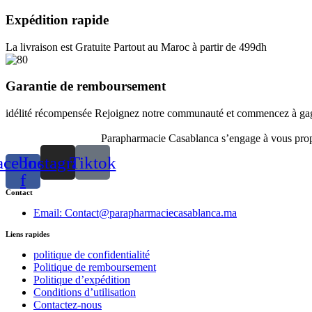
Expédition rapide
La livraison est Gratuite Partout au Maroc à partir de 499dh
Garantie de remboursement
idélité récompensée Rejoignez notre communauté et commencez à gagn
Parapharmacie Casablanca s’engage à vous propos
acebook-
Instagram
Tiktok
f
Contact
Email: Contact@parapharmaciecasablanca.ma
Liens rapides
politique de confidentialité
Politique de remboursement
Politique d’expédition
Conditions d’utilisation
Contactez-nous