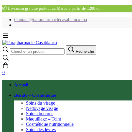
📦 Livraison gratuite partout au Maroc à partir de 1200 dh
Contact@parapharmaciecasablanca.ma
Recherche
Recherche
pour:
0
Accueil
Beauté – Cosmétiques
Soins du visage
Nettoyage visage
Soins du corps
Maquillage – Teint
Cosmétique nutritionnelle
Soins des lèvres