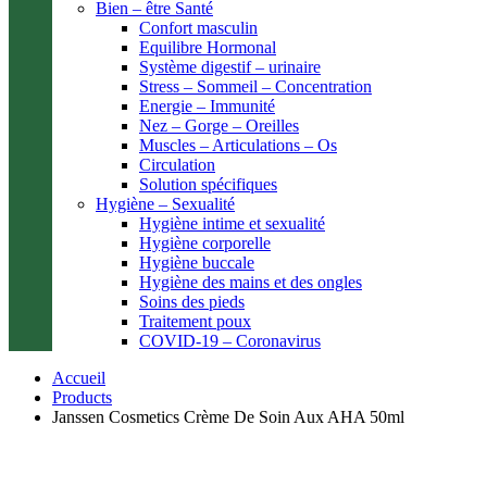
Bien – être Santé
Confort masculin
Equilibre Hormonal
Système digestif – urinaire
Stress – Sommeil – Concentration
Energie – Immunité
Nez – Gorge – Oreilles
Muscles – Articulations – Os
Circulation
Solution spécifiques
Hygiène – Sexualité
Hygiène intime et sexualité
Hygiène corporelle
Hygiène buccale
Hygiène des mains et des ongles
Soins des pieds
Traitement poux
COVID-19 – Coronavirus
Accueil
Products
Janssen Cosmetics Crème De Soin Aux AHA 50ml