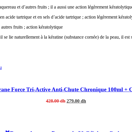
quereau et d’autres fruits ; il a aussi une action légèrement kératolytiq
s en acide tartrique et en sels d’acide tartrique ; action légèrement kérato
utres fruits ; action kératolytique
il se lie naturellement à la kératine (substance cornée) de la peau, il es
rane Force Tri-Active Anti-Chute Chronique 100ml + 
Original
Current
428.00
dh
279.00
dh
price
price
was:
is:
428.00 dh.
279.00 dh.