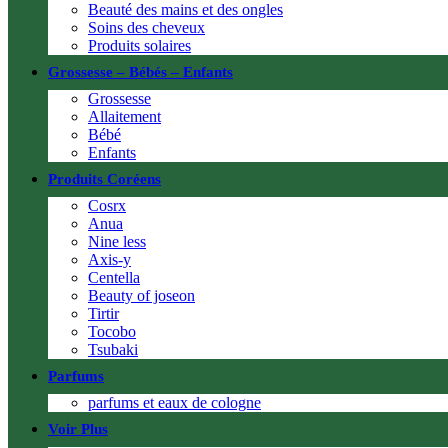
Beauté des mains et des ongles
Soins des cheveux
Produits solaires
Grossesse – Bébés – Enfants
Grossesse
Allaitement
Bébé
Enfants
Produits Coréens
Cosrx
Anua
Nine less
Axis-y
Centella
Beauty of joseon
Tirtir
Tocobo
Tsubaki
Parfums
parfums et eaux de cologne
Voir Plus