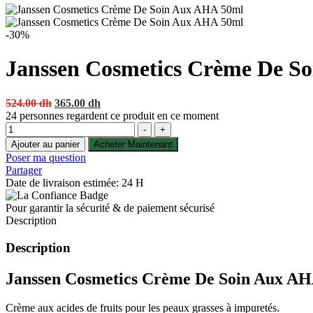
-30%
Janssen Cosmetics Crème De S
Original
Current
524.00
dh
365.00
dh
price
price
24
personnes regardent ce produit en ce moment
Quantité
was:
is:
-
+
524.00 dh.
365.00 dh.
Ajouter au panier
Acheter Maintenant
Poser ma question
Partager
Date de livraison estimée: 24 H
Pour garantir la sécurité & de paiement sécurisé
Description
Description
Janssen Cosmetics Crème De Soin Aux A
Crème aux acides de fruits pour les peaux grasses à impuretés.