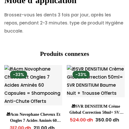
Mode d’application
Brossez-vous les dents 3 fois par jour, après les
repas, pendant 2-3 minutes. type de produit Hygiène
buccale.
Produits connexes
-33%
-33%
🎁SVR DENSITIUM Crème
Global Correction 50ml= SVR
🎁Acm Novophane Cheveux Et
DENSITIUM Baume Nuit +
524.00
dh
350.00
dh
Ongles 7 Acides Aminés 60
Trousse Offerts
Capsules = Shampooing Anti-
317.00
dh
211.00
dh