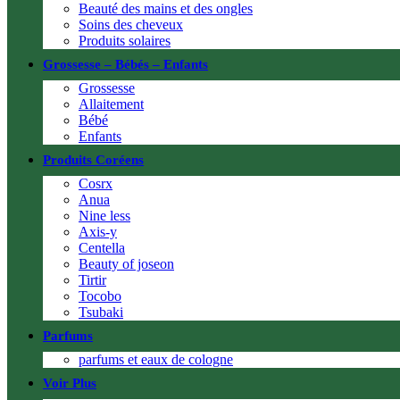
Beauté des mains et des ongles
Soins des cheveux
Produits solaires
Grossesse – Bébés – Enfants
Grossesse
Allaitement
Bébé
Enfants
Produits Coréens
Cosrx
Anua
Nine less
Axis-y
Centella
Beauty of joseon
Tirtir
Tocobo
Tsubaki
Parfums
parfums et eaux de cologne
Voir Plus