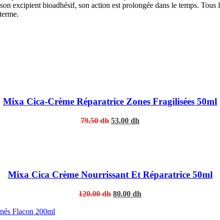
à son excipient bioadhésif, son action est prolongée dans le temps. Tous
 terme.
Mixa Cica-Crème Réparatrice Zones Fragilisées 50ml
Original
Current
79.50
dh
53.00
dh
price
price
was:
is:
79.50 dh.
53.00 dh.
Mixa Cica Crème Nourrissant Et Réparatrice 50ml
Original
Current
120.00
dh
80.00
dh
price
price
was:
is:
120.00 dh.
80.00 dh.