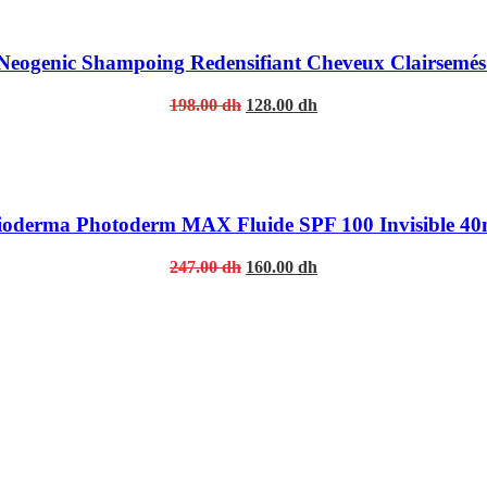
 Neogenic Shampoing Redensifiant Cheveux Clairsemés
Original
Current
198.00
dh
128.00
dh
price
price
was:
is:
198.00 dh.
128.00 dh.
ioderma Photoderm MAX Fluide SPF 100 Invisible 40
Original
Current
247.00
dh
160.00
dh
price
price
was:
is:
247.00 dh.
160.00 dh.