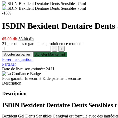
-18%
ISDIN Bexident Dentaire Dents 
Original
Current
65.00
dh
53.00
dh
price
price
21
personnes regardent ce produit en ce moment
Quantité
was:
is:
-
+
65.00 dh.
53.00 dh.
Ajouter au panier
Acheter Maintenant
Poser ma question
Partager
Date de livraison estimée: 24 H
Pour garantir la sécurité & de paiement sécurisé
Description
Description
ISDIN Bexident Dentaire Dents Sensibles
r
Bexident Gel Dents Sensibles Gengival est formulé avec des ingrédients 