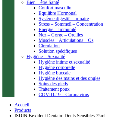
Bien – être Santé
Confort masculin
Equilibre Hormonal
Système digestif – urinaire
Stress – Sommeil – Concentration
Energie – Immunité
Nez – Gorge – Oreilles
Muscles – Articulations – Os
Circulation
Solution spécifiques
Hygiène – Sexualité
Hygiène intime et sexualité
Hygiène corporelle
Hygiène buccale
Hygiène des mains et des ongles
Soins des pieds
Traitement poux
COVID-19 – Coronavirus
Accueil
Products
ISDIN Bexident Dentaire Dents Sensibles 75ml