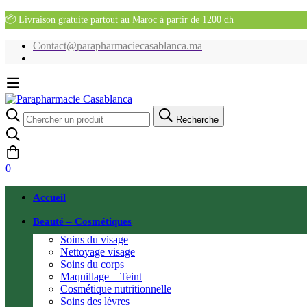
📦 Livraison gratuite partout au Maroc à partir de 1200 dh
Contact@parapharmaciecasablanca.ma
Recherche
Recherche
pour:
0
Accueil
Beauté – Cosmétiques
Soins du visage
Nettoyage visage
Soins du corps
Maquillage – Teint
Cosmétique nutritionnelle
Soins des lèvres