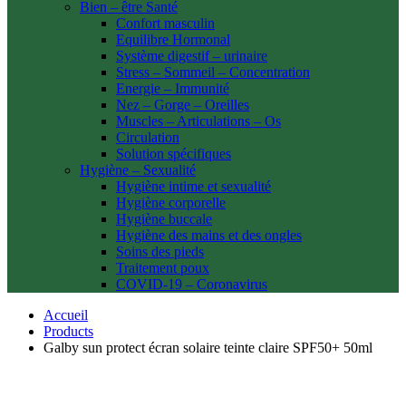
Bien – être Santé
Confort masculin
Equilibre Hormonal
Système digestif – urinaire
Stress – Sommeil – Concentration
Energie – Immunité
Nez – Gorge – Oreilles
Muscles – Articulations – Os
Circulation
Solution spécifiques
Hygiène – Sexualité
Hygiène intime et sexualité
Hygiène corporelle
Hygiène buccale
Hygiène des mains et des ongles
Soins des pieds
Traitement poux
COVID-19 – Coronavirus
Accueil
Products
Galby sun protect écran solaire teinte claire SPF50+ 50ml