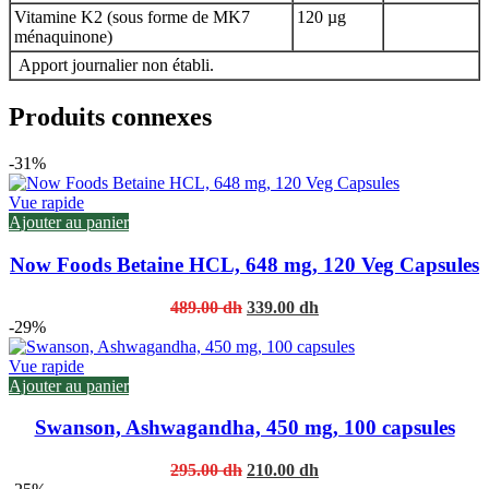
Vitamine K2 (sous forme de MK7
120 µg
ménaquinone)
Apport journalier non établi.
Produits connexes
-31%
Vue rapide
Ajouter au panier
Now Foods Betaine HCL, 648 mg, 120 Veg Capsules
Original
Current
489.00
dh
339.00
dh
price
price
-29%
was:
is:
489.00 dh.
339.00 dh.
Vue rapide
Ajouter au panier
Swanson, Ashwagandha, 450 mg, 100 capsules
Original
Current
295.00
dh
210.00
dh
price
price