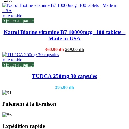
-25%
was:
is:
295.00 dh.
210.00 dh.
Vue rapide
Ajouter au panier
Natrol Biotine vitamine B7 10000mcg -100 tablets –
Made in USA
Original
Current
360.00
dh
269.00
dh
price
price
was:
is:
Vue rapide
360.00 dh.
269.00 dh.
Ajouter au panier
TUDCA 250mg 30 capsules
395.00
dh
Paiement à la livraison
Expédition rapide