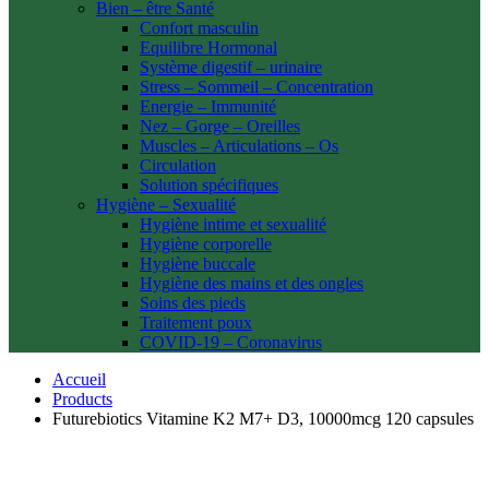
Bien – être Santé
Confort masculin
Equilibre Hormonal
Système digestif – urinaire
Stress – Sommeil – Concentration
Energie – Immunité
Nez – Gorge – Oreilles
Muscles – Articulations – Os
Circulation
Solution spécifiques
Hygiène – Sexualité
Hygiène intime et sexualité
Hygiène corporelle
Hygiène buccale
Hygiène des mains et des ongles
Soins des pieds
Traitement poux
COVID-19 – Coronavirus
Accueil
Products
Futurebiotics Vitamine K2 M7+ D3, 10000mcg 120 capsules