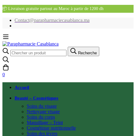
📦 Livraison gratuite partout au Maroc à partir de 1200 dh
Contact@parapharmaciecasablanca.ma
Recherche
Recherche
pour:
0
Accueil
Beauté – Cosmétiques
Soins du visage
Nettoyage visage
Soins du corps
Maquillage – Teint
Cosmétique nutritionnelle
Soins des lèvres