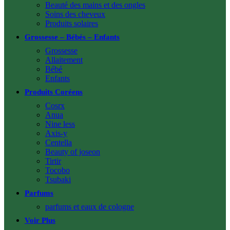
Beauté des mains et des ongles
Soins des cheveux
Produits solaires
Grossesse – Bébés – Enfants
Grossesse
Allaitement
Bébé
Enfants
Produits Coréens
Cosrx
Anua
Nine less
Axis-y
Centella
Beauty of joseon
Tirtir
Tocobo
Tsubaki
Parfums
parfums et eaux de cologne
Voir Plus