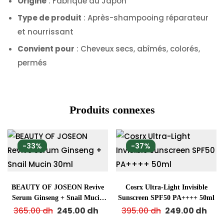
Origine
: Fabriqué au Japon
Type de produit
: Après-shampooing réparateur
et nourrissant
Convient pour
: Cheveux secs, abîmés, colorés,
permés
Produits connexes
-33%
-37%
BEAUTY OF JOSEON Revive
Cosrx Ultra-Light Invisible
Serum Ginseng + Snail Mucin
Sunscreen SPF50 PA++++ 50ml
30ml
365.00
dh
245.00
dh
395.00
dh
249.00
dh