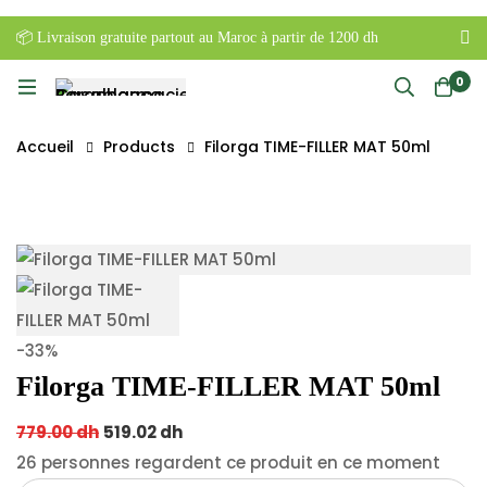
📦 Livraison gratuite partout au Maroc à partir de 1200 dh
0
Accueil
Products
Filorga TIME-FILLER MAT 50ml
-33%
Filorga TIME-FILLER MAT 50ml
Original
Current
779.00
dh
519.02
dh
price
price
26
personnes regardent ce produit en ce moment