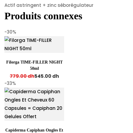
Actif astringent + zinc séborégulateur
Produits connexes
-30%
Filorga TIME-FILLER NIGHT
50ml
Original price was: 779.00 dh.
Current price is: 545.00 dh.
779.00
dh
545.00
dh
-33%
Capiderma Capiphan Ongles Et