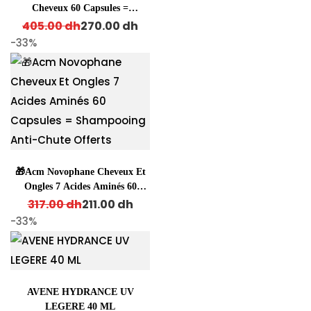
Cheveux 60 Capsules =
Original price was: 405.00 dh.
Current price is: 270.00 dh.
Capiphan 20 Gelules Offert
405.00
dh
270.00
dh
-33%
🎁Acm Novophane Cheveux Et
Ongles 7 Acides Aminés 60
Original price was: 317.00 dh.
Current price is: 211.00 dh.
Capsules = Shampooing Anti-
317.00
dh
211.00
dh
Chute Offerts
-33%
AVENE HYDRANCE UV
LEGERE 40 ML