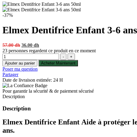
-37%
Elmex Dentifrice Enfant 3-6 an
Original
Current
57.00
dh
36.00
dh
price
price
23
personnes regardent ce produit en ce moment
Quantité
was:
is:
-
+
57.00 dh.
36.00 dh.
Ajouter au panier
Acheter Maintenant
Poser ma question
Partager
Date de livraison estimée: 24 H
Pour garantir la sécurité & de paiement sécurisé
Description
Description
Elmex Dentifrice Enfant
Aide à protéger le
ans.