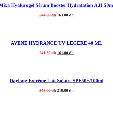
Mixa Hyalurogel Sérum Booster Hydratation A.H 50m
Original
Current
244.50
dh
163.00
dh
price
price
was:
is:
244.50 dh.
163.00 dh.
AVENE HYDRANCE UV LEGERE 40 ML
Original
Current
241.50
dh
161.00
dh
price
price
was:
is:
241.50 dh.
161.00 dh.
Daylong Extrême Lait Solaire SPF50+/100ml
Original
Current
345.00
dh
210.00
dh
price
price
was:
is:
345.00 dh.
210.00 dh.