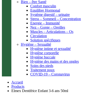
Bien – être Santé
Confort masculin
Equilibre Hormonal
Système digestif – urinaire
Stress – Sommeil – Concentration
Energie – Immunité
Nez – Gorge – Oreilles
Muscles – Articulations – Os
Circulation
Solution spécifiques
Hygiène – Sexualité
Hygiène intime et sexualité
Hygiène corporelle
Hygiène buccale
Hygiène des mains et des ongles
Soins des pieds
Traitement poux
COVID-19 – Coronavirus
Accueil
Products
Elmex Dentifrice Enfant 3-6 ans 50ml