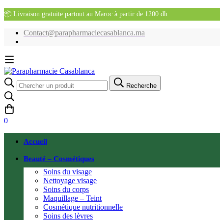
📦 Livraison gratuite partout au Maroc à partir de 1200 dh
Contact@parapharmaciecasablanca.ma
Recherche
Recherche
pour:
0
Accueil
Beauté – Cosmétiques
Soins du visage
Nettoyage visage
Soins du corps
Maquillage – Teint
Cosmétique nutritionnelle
Soins des lèvres