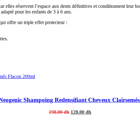
car elles réservent l’espace aux dents définitives et conditionnent leur b
r adapté pour les enfants de 3 à 6 ans.
i offre un triple effet protecteur :
ries.
 Neogenic Shampoing Redensifiant Cheveux Clairsemés
Original
Current
198.00
dh
128.00
dh
price
price
was:
is:
198.00 dh.
128.00 dh.