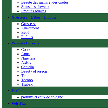
Beauté des mains et des ongles
Soins des cheveux
Produits solaires
Grossesse – Bébés – Enfants
Grossesse
Allaitement
Bébé
Enfants
Produits Coréens
Cosrx
Anua
Nine less
Axis-y
Centella
Beauty of joseon
Tirtir
Tocobo
Tsubaki
Parfums
parfums et eaux de cologne
Voir Plus