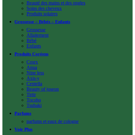
Beauté des mains et des ongles
Soins des cheveux
Produits solaires
Grossesse – Bébés – Enfants
Grossesse
Allaitement
Bébé
Enfants
Produits Coréens
Cosrx
Anua
Nine less
Axis-y
Centella
Beauty of joseon
Tirtir
Tocobo
Tsubaki
Parfums
parfums et eaux de cologne
Voir Plus