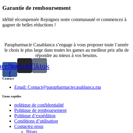
Garantie de remboursement
idélité récompensée Rejoignez notre communauté et commencez à
gagner de belles réductions !
Parapharmacie Casablanca s’engage à vous proposer toute l’année
le choix le plus large dans toutes les games au meilleur prix afin de
répondre au mieux à vos besoins.
acebook-
Instagram
Tiktok
f
Contact
Email: Contact@parapharmaciecasablanca.ma
Liens rapides
politique de confidentialité
Politique de remboursement
Politique d’expédition
Conditions d’utilisation
Contactez-nous
Blogs