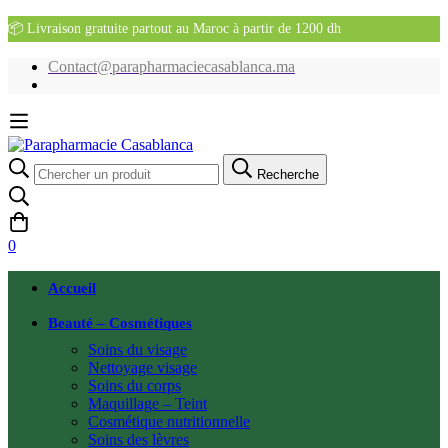
📦 Livraison gratuite partout au Maroc à partir de 1200 dh
Contact@parapharmaciecasablanca.ma
Recherche
Recherche
pour:
0
Accueil
Beauté – Cosmétiques
Soins du visage
Nettoyage visage
Soins du corps
Maquillage – Teint
Cosmétique nutritionnelle
Soins des lèvres