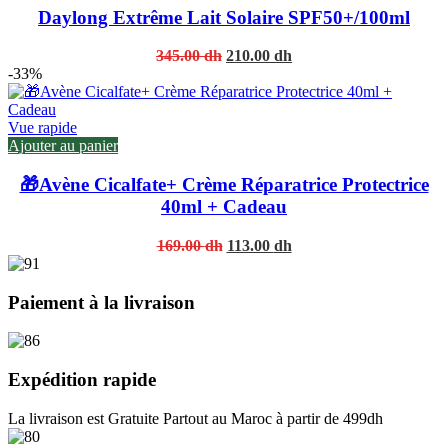
Daylong Extrême Lait Solaire SPF50+/100ml
Original
Current
345.00
dh
210.00
dh
price
price
-33%
was:
is:
345.00 dh.
210.00 dh.
Vue rapide
Ajouter au panier
🎁Avène Cicalfate+ Crème Réparatrice Protectrice
40ml + Cadeau
Original
Current
169.00
dh
113.00
dh
price
price
was:
is:
169.00 dh.
113.00 dh.
Paiement à la livraison
Expédition rapide
La livraison est Gratuite Partout au Maroc à partir de 499dh