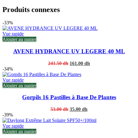
Produits connexes
-33%
Vue rapide
Ajouter au panier
AVENE HYDRANCE UV LEGERE 40 ML
Original
Current
241.50
dh
161.00
dh
price
price
-34%
was:
is:
241.50 dh.
161.00 dh.
Vue rapide
Ajouter au panier
Gorpils 16 Pastilles à Base De Plantes
Original
Current
53.00
dh
35.00
dh
price
price
-39%
was:
is:
53.00 dh.
35.00 dh.
Vue rapide
Ajouter au panier