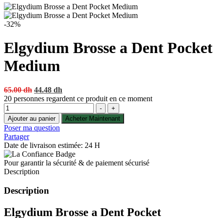
-32%
Elgydium Brosse a Dent Pocket
Medium
Original
Current
65.00
dh
44.48
dh
price
price
20
personnes regardent ce produit en ce moment
Quantité
was:
is:
-
+
65.00 dh.
44.48 dh.
Ajouter au panier
Acheter Maintenant
Poser ma question
Partager
Date de livraison estimée: 24 H
Pour garantir la sécurité & de paiement sécurisé
Description
Description
Elgydium Brosse a Dent Pocket