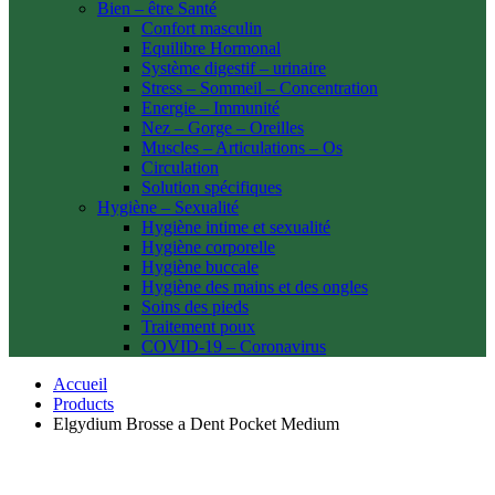
Bien – être Santé
Confort masculin
Equilibre Hormonal
Système digestif – urinaire
Stress – Sommeil – Concentration
Energie – Immunité
Nez – Gorge – Oreilles
Muscles – Articulations – Os
Circulation
Solution spécifiques
Hygiène – Sexualité
Hygiène intime et sexualité
Hygiène corporelle
Hygiène buccale
Hygiène des mains et des ongles
Soins des pieds
Traitement poux
COVID-19 – Coronavirus
Accueil
Products
Elgydium Brosse a Dent Pocket Medium