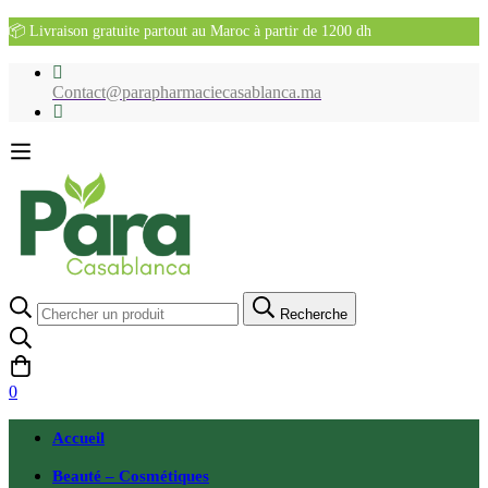
📦 Livraison gratuite partout au Maroc à partir de 1200 dh
Contact@parapharmaciecasablanca.ma
Recherche
Recherche
pour:
0
Accueil
Beauté – Cosmétiques