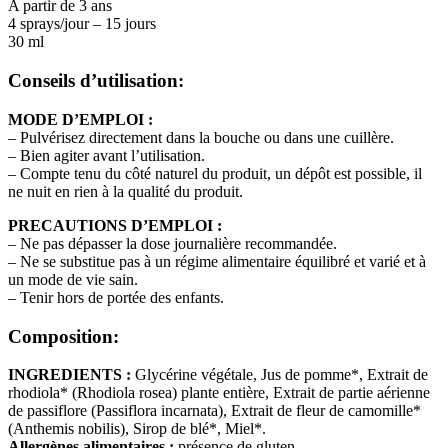
A partir de 3 ans
4 sprays/jour – 15 jours
30 ml
Conseils d’utilisation:
MODE D’EMPLOI :
– Pulvérisez directement dans la bouche ou dans une cuillère.
– Bien agiter avant l’utilisation.
– Compte tenu du côté naturel du produit, un dépôt est possible, il
ne nuit en rien à la qualité du produit.
PRECAUTIONS D’EMPLOI :
– Ne pas dépasser la dose journalière recommandée.
– Ne se substitue pas à un régime alimentaire équilibré et varié et à
un mode de vie sain.
– Tenir hors de portée des enfants.
Composition:
INGREDIENTS :
Glycérine végétale, Jus de pomme*, Extrait de
rhodiola* (Rhodiola rosea) plante entière, Extrait de partie aérienne
de passiflore (Passiflora incarnata), Extrait de fleur de camomille*
(Anthemis nobilis), Sirop de blé*, Miel*.
Allergènes alimentaires :
présence de gluten.