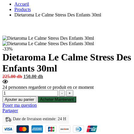
Accueil
Products
Dietaroma Le Calme Stress Des Enfants 30ml
-33%
Dietaroma Le Calme Stress Des
Enfants 30ml
Original
Current
225.00
dh
150.00
dh
price
price
was:
is:
24
personnes regardent ce produit en ce moment
Quantité
225.00 dh.
150.00 dh.
-
+
Ajouter au panier
Acheter Maintenant
Poser ma question
Partager
Date de livraison estimée: 24 H