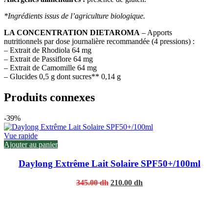
*Ingrédients issus de l’agriculture biologique.
LA CONCENTRATION DIETAROMA
– Apports
nutritionnels par dose journalière recommandée (4 pressions) :
– Extrait de Rhodiola 64 mg
– Extrait de Passiflore 64 mg
– Extrait de Camomille 64 mg
– Glucides 0,5 g dont sucres** 0,14 g
Produits connexes
-39%
Vue rapide
Ajouter au panier
Daylong Extrême Lait Solaire SPF50+/100ml
Original
Current
345.00
dh
210.00
dh
price
price
was:
is:
345.00 dh.
210.00 dh.