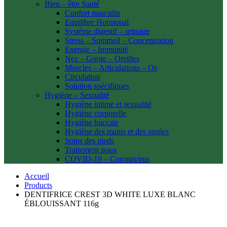
Bien – être Santé
Confort masculin
Equilibre Hormonal
Système digestif – urinaire
Stress – Sommeil – Concentration
Energie – Immunité
Nez – Gorge – Oreilles
Muscles – Articulations – Os
Circulation
Solution spécifiques
Hygiène – Sexualité
Hygiène intime et sexualité
Hygiène corporelle
Hygiène buccale
Hygiène des mains et des ongles
Soins des pieds
Traitement poux
COVID-19 – Coronavirus
Accueil
Products
DENTIFRICE CREST 3D WHITE LUXE BLANC
ÉBLOUISSANT 116g