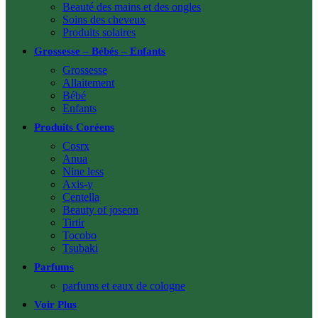
Beauté des mains et des ongles
Soins des cheveux
Produits solaires
Grossesse – Bébés – Enfants
Grossesse
Allaitement
Bébé
Enfants
Produits Coréens
Cosrx
Anua
Nine less
Axis-y
Centella
Beauty of joseon
Tirtir
Tocobo
Tsubaki
Parfums
parfums et eaux de cologne
Voir Plus