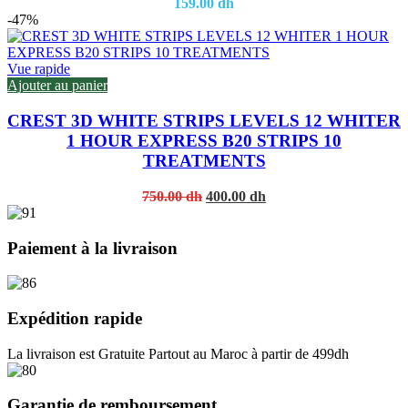
159.00
dh
-47%
Vue rapide
Ajouter au panier
CREST 3D WHITE STRIPS LEVELS 12 WHITER
1 HOUR EXPRESS B20 STRIPS 10
TREATMENTS
Original
Current
750.00
dh
400.00
dh
price
price
was:
is:
750.00 dh.
400.00 dh.
Paiement à la livraison
Expédition rapide
La livraison est Gratuite Partout au Maroc à partir de 499dh
Garantie de remboursement