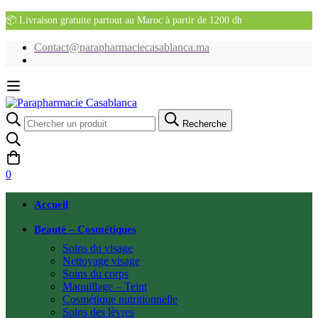
📦 Livraison gratuite partout au Maroc à partir de 1200 dh
Contact@parapharmaciecasablanca.ma
Recherche
Recherche
pour:
0
Accueil
Beauté – Cosmétiques
Soins du visage
Nettoyage visage
Soins du corps
Maquillage – Teint
Cosmétique nutritionnelle
Soins des lèvres