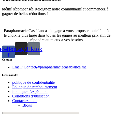
idélité récompensée Rejoignez notre communauté et commencez à
gagner de belles réductions !
Parapharmacie Casablanca s’engage à vous proposer toute l’année
le choix le plus large dans toutes les games au meilleur prix afin de
répondre au mieux à vos besoins.
acebook-
Instagram
Tiktok
f
Contact
Email: Contact@parapharmaciecasablanca.ma
Liens rapides
politique de confidentialité
Politique de remboursement
Politique d’expédition
Conditions d’utilisation
Contactez-nous
Blogs