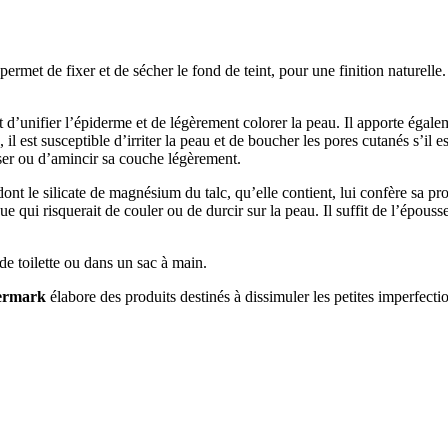
permet de fixer et de sécher le fond de teint, pour une finition naturelle
’unifier l’épiderme et de légèrement colorer la peau. Il apporte égaleme
 il est susceptible d’irriter la peau et de boucher les pores cutanés s’i
user ou d’amincir sa couche légèrement.
dont le silicate de magnésium du talc, qu’elle contient, lui confère sa p
e qui risquerait de couler ou de durcir sur la peau. Il suffit de l’épouss
e toilette ou dans un sac à main.
ermark
élabore des produits destinés à dissimuler les petites imperfect