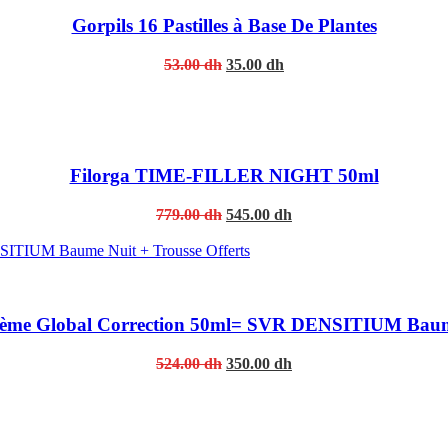
Gorpils 16 Pastilles à Base De Plantes
Original
Current
53.00
dh
35.00
dh
price
price
was:
is:
53.00 dh.
35.00 dh.
Filorga TIME-FILLER NIGHT 50ml
Original
Current
779.00
dh
545.00
dh
price
price
was:
is:
779.00 dh.
545.00 dh.
e Global Correction 50ml= SVR DENSITIUM Baume N
Original
Current
524.00
dh
350.00
dh
price
price
was:
is:
524.00 dh.
350.00 dh.