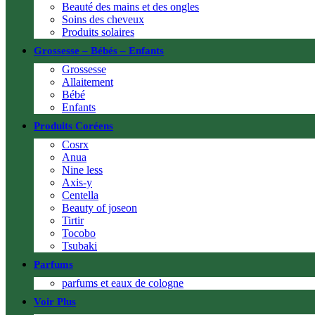
Beauté des mains et des ongles
Soins des cheveux
Produits solaires
Grossesse – Bébés – Enfants
Grossesse
Allaitement
Bébé
Enfants
Produits Coréens
Cosrx
Anua
Nine less
Axis-y
Centella
Beauty of joseon
Tirtir
Tocobo
Tsubaki
Parfums
parfums et eaux de cologne
Voir Plus