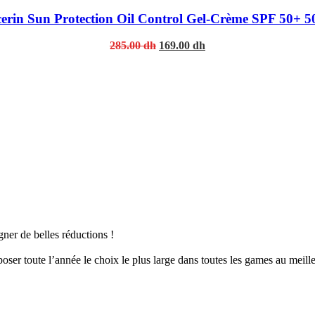
erin Sun Protection Oil Control Gel-Crème SPF 50+ 5
Original
Current
285.00
dh
169.00
dh
price
price
was:
is:
285.00 dh.
169.00 dh.
er de belles réductions !
er toute l’année le choix le plus large dans toutes les games au meille