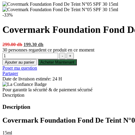
-33%
Covermark Foundation Fond De
Original
Current
299.00
dh
199.30
dh
price
price
30
personnes regardent ce produit en ce moment
Quantité
was:
is:
-
+
299.00 dh.
199.30 dh.
Ajouter au panier
Acheter Maintenant
Poser ma question
Partager
Date de livraison estimée: 24 H
Pour garantir la sécurité & de paiement sécurisé
Description
Description
Covermark Foundation Fond De Teint N°0
15ml