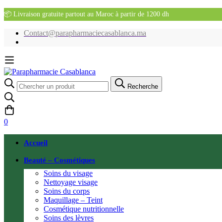
📦 Livraison gratuite partout au Maroc à partir de 1200 dh
Contact@parapharmaciecasablanca.ma
Recherche
Recherche
pour:
0
Accueil
Beauté – Cosmétiques
Soins du visage
Nettoyage visage
Soins du corps
Maquillage – Teint
Cosmétique nutritionnelle
Soins des lèvres