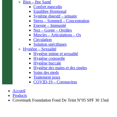
Bien – être Santé
Confort masculin
Equilibre Hormonal
Système digestif – urinaire
Stress – Sommeil – Concentration
Energie – Immunité
Nez – Gorge – Oreilles
Muscles – Articulations – Os
Circulation
Solution spécifiques
Hygiène – Sexualité
Hygiène intime et sexualité
Hygiène corporelle
Hygiène buccale
Hygiène des mains et des ongles
Soins des pieds
Traitement poux
COVID-19 – Coronavirus
Accueil
Products
Covermark Foundation Fond De Teint N°05 SPF 30 15ml