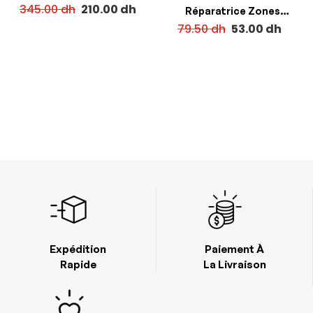
345.00
dh
210.00
dh
Réparatrice Zones
Fragilisées 50ml
79.50
dh
53.00
dh
Expédition
Paiement À
Rapide
La Livraison