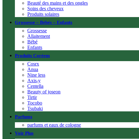
Beauté des mains et des ongles
Soins des cheveux
Produits solaires
Grossesse – Bébés – Enfants
Grossesse
Allaitement
Bébé
Enfants
Produits Coréens
Cosrx
Anua
Nine less
Axis-y
Centella
Beauty of joseon
Tirtir
Tocobo
Tsubaki
Parfums
parfums et eaux de cologne
Voir Plus