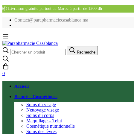
📦 Livraison gratuite partout au Maroc à partir de 1200 dh
Contact@parapharmaciecasablanca.ma
Recherche
Recherche
pour:
0
Accueil
Beauté – Cosmétiques
Soins du visage
Nettoyage visage
Soins du corps
Maquillage – Teint
Cosmétique nutritionnelle
Soins des lèvres