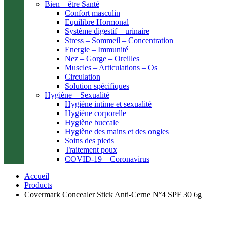
Bien – être Santé
Confort masculin
Equilibre Hormonal
Système digestif – urinaire
Stress – Sommeil – Concentration
Energie – Immunité
Nez – Gorge – Oreilles
Muscles – Articulations – Os
Circulation
Solution spécifiques
Hygiène – Sexualité
Hygiène intime et sexualité
Hygiène corporelle
Hygiène buccale
Hygiène des mains et des ongles
Soins des pieds
Traitement poux
COVID-19 – Coronavirus
Accueil
Products
Covermark Concealer Stick Anti-Cerne N°4 SPF 30 6g