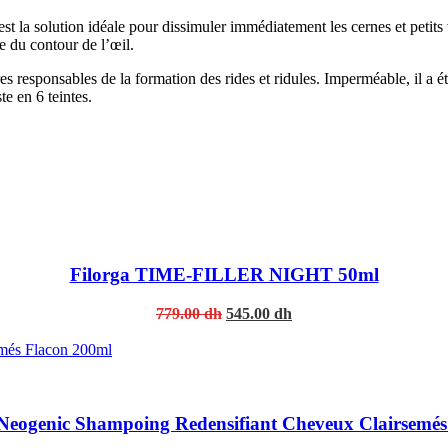
 la solution idéale pour dissimuler immédiatement les cernes et petits
e du contour de l’œil.
bres responsables de la formation des rides et ridules. Imperméable, il a
e en 6 teintes.
Filorga TIME-FILLER NIGHT 50ml
Original
Current
779.00
dh
545.00
dh
price
price
was:
is:
779.00 dh.
545.00 dh.
 Neogenic Shampoing Redensifiant Cheveux Clairsemés