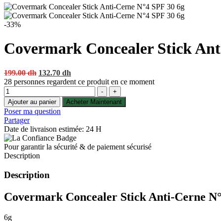
-33%
Covermark Concealer Stick Ant
Original
Current
199.00
dh
132.70
dh
price
price
28
personnes regardent ce produit en ce moment
Quantité
was:
is:
-
+
199.00 dh.
132.70 dh.
Ajouter au panier
Acheter Maintenant
Poser ma question
Partager
Date de livraison estimée: 24 H
Pour garantir la sécurité & de paiement sécurisé
Description
Description
Covermark Concealer Stick Anti-Cerne N
6g