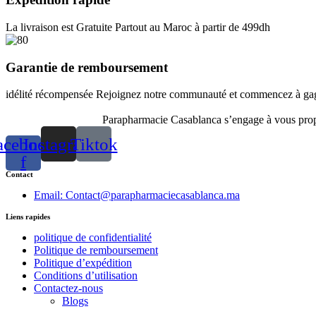
La livraison est Gratuite Partout au Maroc à partir de 499dh
Garantie de remboursement
idélité récompensée Rejoignez notre communauté et commencez à gagn
Parapharmacie Casablanca s’engage à vous propos
acebook-
Instagram
Tiktok
f
Contact
Email: Contact@parapharmaciecasablanca.ma
Liens rapides
politique de confidentialité
Politique de remboursement
Politique d’expédition
Conditions d’utilisation
Contactez-nous
Blogs