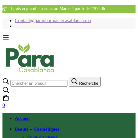
📦 Livraison gratuite partout au Maroc à partir de 1200 dh
Contact@parapharmaciecasablanca.ma
Recherche
Recherche
pour:
0
Accueil
Beauté – Cosmétiques
Soins du visage