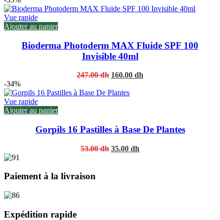
was:
is:
237.00 dh.
158.00 dh.
Vue rapide
Ajouter au panier
Bioderma Photoderm MAX Fluide SPF 100
Invisible 40ml
Original
Current
247.00
dh
160.00
dh
price
price
-34%
was:
is:
247.00 dh.
160.00 dh.
Vue rapide
Ajouter au panier
Gorpils 16 Pastilles à Base De Plantes
Original
Current
53.00
dh
35.00
dh
price
price
was:
is:
53.00 dh.
35.00 dh.
Paiement à la livraison
Expédition rapide