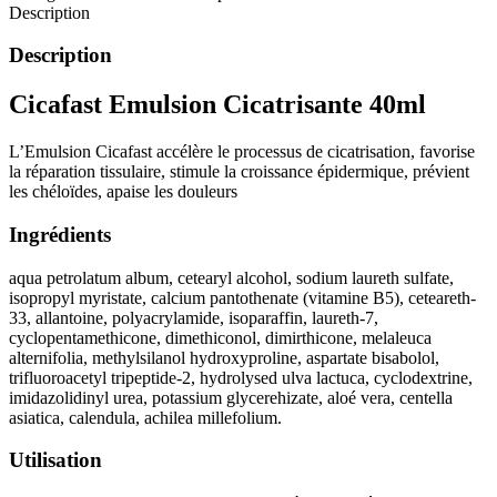
Description
Description
Cicafast Emulsion Cicatrisante 40ml
L’Emulsion Cicafast accélère le processus de cicatrisation, favorise
la réparation tissulaire, stimule la croissance épidermique, prévient
les chéloïdes, apaise les douleurs
Ingrédients
aqua petrolatum album, cetearyl alcohol, sodium laureth sulfate,
isopropyl myristate, calcium pantothenate (vitamine B5), ceteareth-
33, allantoine, polyacrylamide, isoparaffin, laureth-7,
cyclopentamethicone, dimethiconol, dimirthicone, melaleuca
alternifolia, methylsilanol hydroxyproline, aspartate bisabolol,
trifluoroacetyl tripeptide-2, hydrolysed ulva lactuca, cyclodextrine,
imidazolidinyl urea, potassium glycerehizate, aloé vera, centella
asiatica, calendula, achilea millefolium.
Utilisation