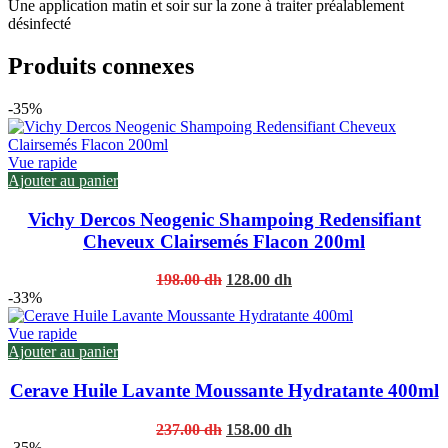
Une application matin et soir sur la zone à traiter préalablement
désinfecté
Produits connexes
-35%
Vue rapide
Ajouter au panier
Vichy Dercos Neogenic Shampoing Redensifiant
Cheveux Clairsemés Flacon 200ml
Original
Current
198.00
dh
128.00
dh
price
price
-33%
was:
is:
198.00 dh.
128.00 dh.
Vue rapide
Ajouter au panier
Cerave Huile Lavante Moussante Hydratante 400ml
Original
Current
237.00
dh
158.00
dh
price
price
-35%