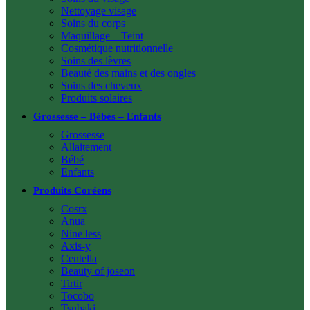
Nettoyage visage
Soins du corps
Maquillage – Teint
Cosmétique nutritionnelle
Soins des lèvres
Beauté des mains et des ongles
Soins des cheveux
Produits solaires
Grossesse – Bébés – Enfants
Grossesse
Allaitement
Bébé
Enfants
Produits Coréens
Cosrx
Anua
Nine less
Axis-y
Centella
Beauty of joseon
Tirtir
Tocobo
Tsubaki