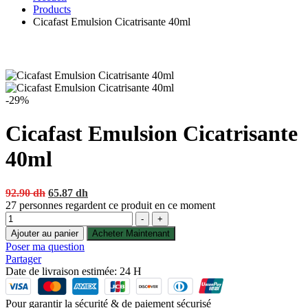
Products
Cicafast Emulsion Cicatrisante 40ml
-29%
Cicafast Emulsion Cicatrisante
40ml
Original
Current
92.90
dh
65.87
dh
price
price
27
personnes regardent ce produit en ce moment
Quantité
was:
is:
-
+
92.90 dh.
65.87 dh.
Ajouter au panier
Acheter Maintenant
Poser ma question
Partager
Date de livraison estimée: 24 H
Pour garantir la sécurité & de paiement sécurisé