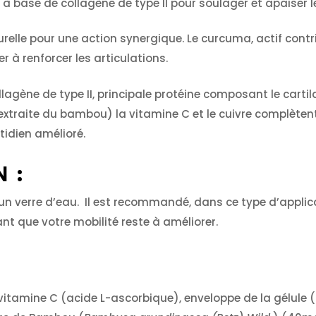
n à base de collagène de type II pour soulager et apaiser l
relle pour une action synergique. Le curcuma, actif contri
 à renforcer les articulations.
agène de type II, principale protéine composant le cartila
ce (extraite du bambou) la vitamine C et le cuivre complèten
idien amélioré.
 :
ec un verre d’eau. Il est recommandé, dans ce type d’applic
ant que votre mobilité reste à améliorer.
vitamine C (acide L-ascorbique), enveloppe de la gélule (