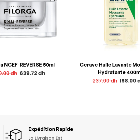
ga NCEF-REVERSE 50ml
Cerave Huile Lavante M
Hydratante 400m
0.00
dh
639.72
dh
237.00
dh
158.00
Expédition Rapide
La Livraison Est