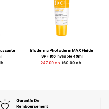
oussante
Bioderma Photoderm MAX Fluide
l
SPF 100 Invisible 40ml
dh
247.00
dh
160.00
dh
Garantie De
Remboursement