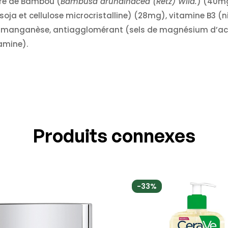
re de Bambou (
Bambusa arundinacea (Retz) Wild.
) (40mg
soja et cellulose microcristalline) (28mg), vitamine B3 (n
 de manganèse, antiagglomérant (sels de magnésium d’acid
iamine).
Produits connexes
-33%