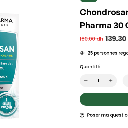
Chondrosan 
Pharma 30 
139.30
180.00
dh
25
personnes rega
Quantité
Poser ma questi