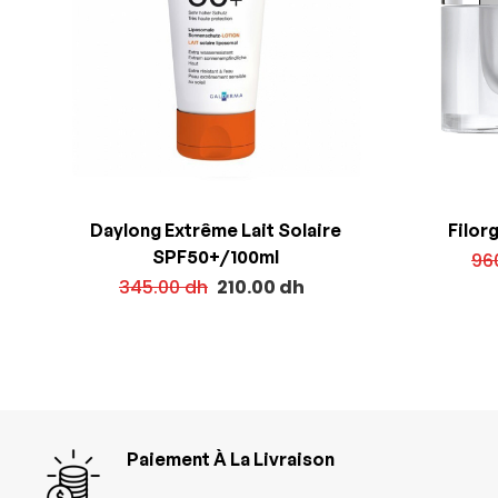
Daylong Extrême Lait Solaire
Filor
SPF50+/100ml
96
345.00
dh
210.00
dh
Paiement À La Livraison