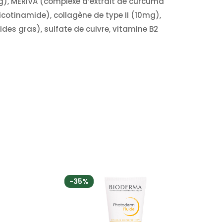
), MERIVA (complexe d’extrait de curcuma
icotinamide), collagène de type II (10mg),
es gras), sulfate de cuivre, vitamine B2
-35%