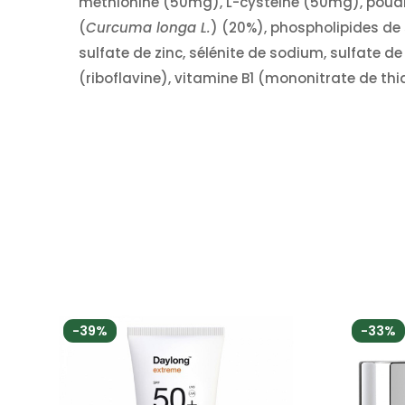
méthionine (50mg), L-cystéine (50mg), poud
(
Curcuma longa L.
) (20%), phospholipides de 
sulfate de zinc, sélénite de sodium, sulfate
(riboflavine), vitamine B1 (mononitrate de th
-39%
-33%