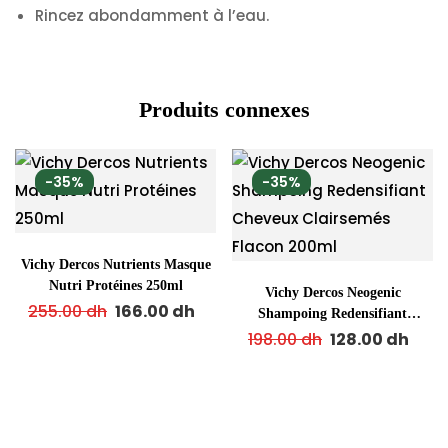
Rincez abondamment à l’eau.
Produits connexes
-35%
-35%
Vichy Dercos Nutrients Masque
Nutri Protéines 250ml
Vichy Dercos Neogenic
255.00
dh
166.00
dh
Shampoing Redensifiant
Cheveux Clairsemés Flacon
198.00
dh
128.00
dh
200ml