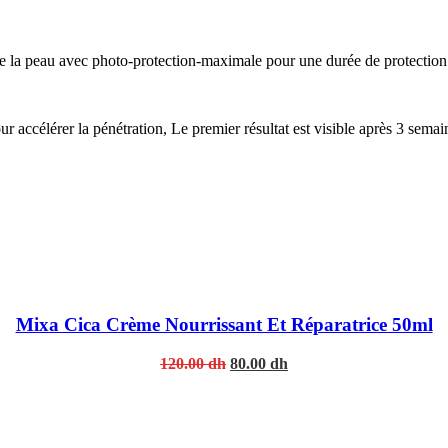
 la peau avec photo-protection-maximale pour une durée de protection
accélérer la pénétration, Le premier résultat est visible après 3 semain
Mixa Cica Crème Nourrissant Et Réparatrice 50ml
Original
Current
120.00
dh
80.00
dh
price
price
was:
is:
120.00 dh.
80.00 dh.