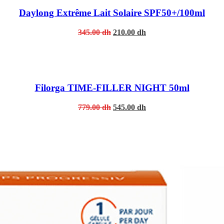
Daylong Extrême Lait Solaire SPF50+/100ml
Original
Current
345.00
dh
210.00
dh
price
price
was:
is:
345.00 dh.
210.00 dh.
Filorga TIME-FILLER NIGHT 50ml
Original
Current
779.00
dh
545.00
dh
price
price
was:
is:
779.00 dh.
545.00 dh.