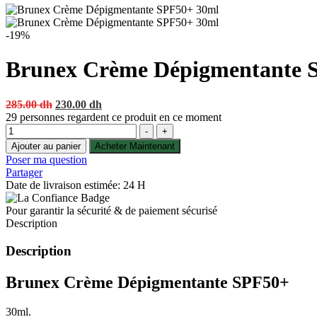
-19%
Brunex Crème Dépigmentante 
Original
Current
285.00
dh
230.00
dh
price
price
29
personnes regardent ce produit en ce moment
Quantité
was:
is:
-
+
285.00 dh.
230.00 dh.
Ajouter au panier
Acheter Maintenant
Poser ma question
Partager
Date de livraison estimée: 24 H
Pour garantir la sécurité & de paiement sécurisé
Description
Description
Brunex Crème Dépigmentante SPF50+
30ml.