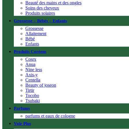
Beauté des mains et des ongles
Soins des cheveux
Produits solaires
Grossesse – Bébés – Enfants
Grossesse
Allaitement
Bébé
Enfants
Produits Coréens
Cosrx
Anua
Nine less
Axis-y
Centella
Beauty of joseon
Tirtir
Tocobo
Tsubaki
Parfums
parfums et eaux de cologne
Voir Plus