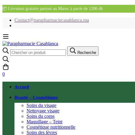
📦 Livraison gratuite partout au Maroc à partir de 1200 dh
Contact@parapharmaciecasablanca.ma
Recherche
Recherche
pour:
0
Accueil
Beauté – Cosmétiques
Soins du visage
Nettoyage visage
Soins du corps
Maquillage – Teint
Cosmétique nutritionnelle
Soins des lèvres