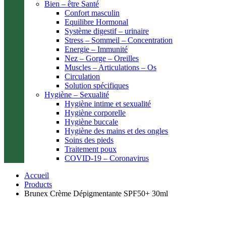
Bien – être Santé
Confort masculin
Equilibre Hormonal
Système digestif – urinaire
Stress – Sommeil – Concentration
Energie – Immunité
Nez – Gorge – Oreilles
Muscles – Articulations – Os
Circulation
Solution spécifiques
Hygiène – Sexualité
Hygiène intime et sexualité
Hygiène corporelle
Hygiène buccale
Hygiène des mains et des ongles
Soins des pieds
Traitement poux
COVID-19 – Coronavirus
Accueil
Products
Brunex Crème Dépigmentante SPF50+ 30ml