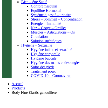
Bien – être Santé
Confort masculin
Equilibre Hormonal
Système digestif – urinaire
Stress – Sommeil – Concentration
Energie – Immunité
Nez – Gorge – Oreilles
Muscles – Articulations – Os
Circulation
Solution spécifiques
Hygiène – Sexualité
Hygiène intime et sexualité
Hygiène corporelle
Hygiène buccale
Hygiène des mains et des ongles
Soins des pieds
Traitement poux
COVID-19 – Coronavirus
Accueil
Products
Body Fine Elastic genouillere