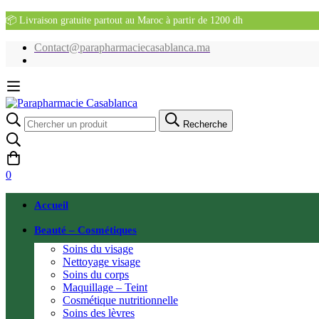
📦 Livraison gratuite partout au Maroc à partir de 1200 dh
Contact@parapharmaciecasablanca.ma
Recherche
Recherche
pour:
0
Accueil
Beauté – Cosmétiques
Soins du visage
Nettoyage visage
Soins du corps
Maquillage – Teint
Cosmétique nutritionnelle
Soins des lèvres