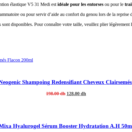
ention élastique V5 31 Medi est
idéale pour les entorses
ou pour le
tra
mmatoire ou pour servir d’aide au confort du genou lors de la reprise d
les sont disponibles. Pour connaître votre taille, veuillez plier légèremen
 Neogenic Shampoing Redensifiant Cheveux Clairsemés
Original
Current
198.00
dh
128.00
dh
price
price
was:
is:
198.00 dh.
128.00 dh.
Mixa Hyalurogel Sérum Booster Hydratation A.H 50m