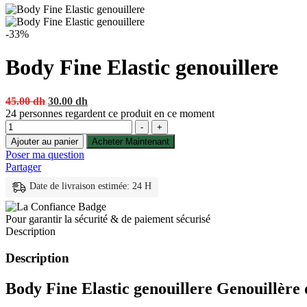
-33%
Body Fine Elastic genouillere
Original
Current
45.00
dh
30.00
dh
price
price
24
personnes regardent ce produit en ce moment
Quantité
was:
is:
-
+
45.00 dh.
30.00 dh.
Ajouter au panier
Acheter Maintenant
Poser ma question
Partager
Date de livraison estimée: 24 H
Pour garantir la sécurité & de paiement sécurisé
Description
Description
Body Fine Elastic genouillere Genouillère 