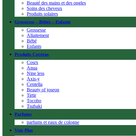
Beauté des mains et des ongles
Soins des cheveux
Produits solaires
Grossesse – Bébés – Enfants
Grossesse
Allaitement
Bébé
Enfants
Produits Coréens
Cosrx
Anua
Nine less
Axis-y
Centella
Beauty of joseon
Tirtir
Tocobo
Tsubaki
Parfums
parfums et eaux de cologne
Voir Plus