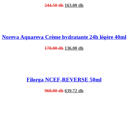
Original
Current
244.50
dh
163.00
dh
price
price
was:
is:
244.50 dh.
163.00 dh.
Noreva Aquareva Crème hydratante 24h légère 40ml
Original
Current
170.00
dh
136.00
dh
price
price
was:
is:
170.00 dh.
136.00 dh.
Filorga NCEF-REVERSE 50ml
Original
Current
960.00
dh
639.72
dh
price
price
was:
is:
960.00 dh.
639.72 dh.