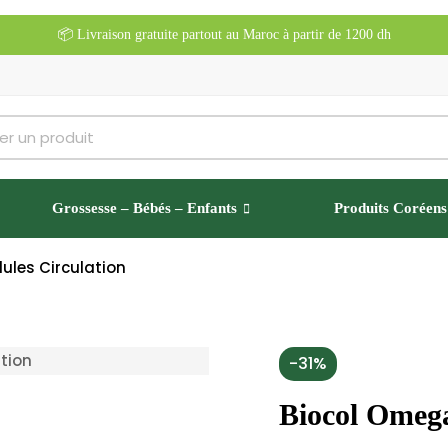
📦 Livraison gratuite partout au Maroc à partir de 1200 dh
Grossesse – Bébés – Enfants
Produits Coréens
ules Circulation
-31%
Biocol Omega