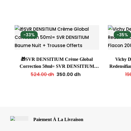
-33%
-35%
🎁SVR DENSITIUM Crème Global
Vichy D
Correction 50ml= SVR DENSITIUM
Redensifia
Baume Nuit + Trousse Offerts
524.00
dh
350.00
dh
19
Paiement À La Livraison