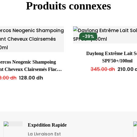
Produits connexes
-39%
Daylong Extrême Lait S
SPF50+/100ml
ercos Neogenic Shampoing
345.00
dh
210.00
nt Cheveux Clairsemés Flacon
200ml
8.00
dh
128.00
dh
Expédition Rapide
La Livraison Est