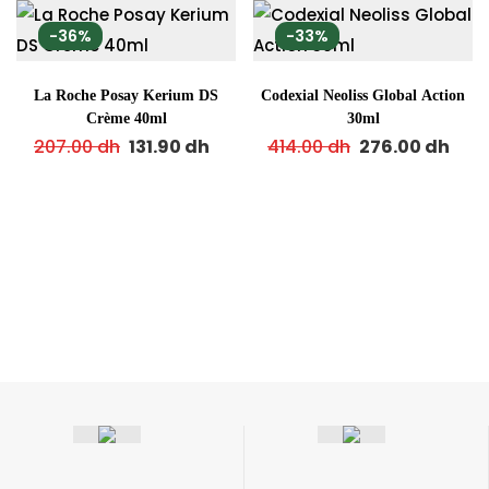
-36%
-33%
La Roche Posay Kerium DS
Codexial Neoliss Global Action
Crème 40ml
30ml
207.00
dh
131.90
dh
414.00
dh
276.00
dh