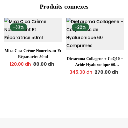
Produits connexes
-33%
-22%
Mixa Cica Crème Nourrissant Et
Réparatrice 50ml
Dietaroma Collagene + CoQ10 +
120.00
dh
80.00
dh
Acide Hyaluronique 60
Comprimes
345.00
dh
270.00
dh