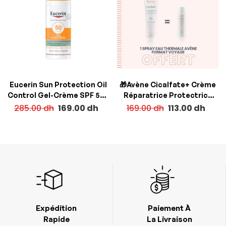
Eucerin Sun Protection Oil
🎁Avène Cicalfate+ Crème
Control Gel-Crème SPF 50+
Réparatrice Protectrice
50 ml
40ml + Cadeau
285.00
dh
169.00
dh
169.00
dh
113.00
dh
Expédition
Paiement À
Rapide
La Livraison