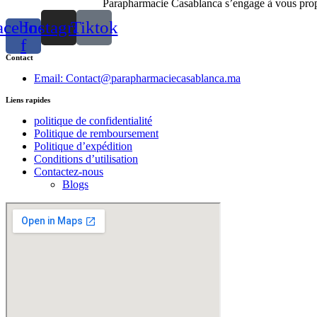
Parapharmacie Casablanca s’engage à vous propos
acebook-
Instagram
Tiktok
f
Contact
Email: Contact@parapharmaciecasablanca.ma
Liens rapides
politique de confidentialité
Politique de remboursement
Politique d’expédition
Conditions d’utilisation
Contactez-nous
Blogs