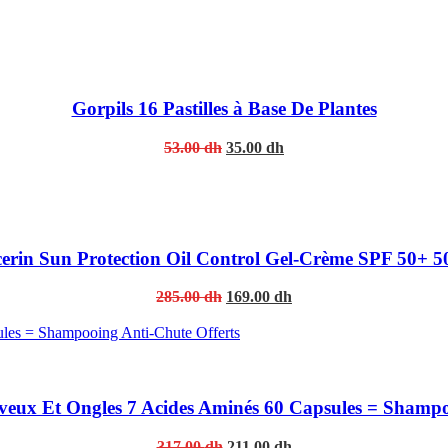
Gorpils 16 Pastilles à Base De Plantes
Original
Current
53.00
dh
35.00
dh
price
price
was:
is:
53.00 dh.
35.00 dh.
erin Sun Protection Oil Control Gel-Crème SPF 50+ 5
Original
Current
285.00
dh
169.00
dh
price
price
was:
is:
285.00 dh.
169.00 dh.
ux Et Ongles 7 Acides Aminés 60 Capsules = Shampoo
Original
Current
317.00
dh
211.00
dh