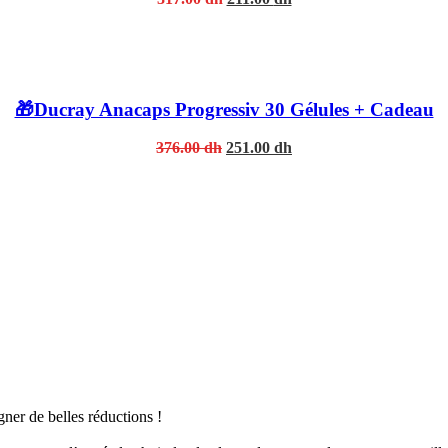
price
price
was:
is:
317.00 dh.
211.00 dh.
🎁Ducray Anacaps Progressiv 30 Gélules + Cadeau
Original
Current
376.00
dh
251.00
dh
price
price
was:
is:
376.00 dh.
251.00 dh.
er de belles réductions !