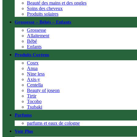
Beauté des mains et des ongles
Soins des cheveux
Produits solaires
Grossesse – Bébés – Enfants
Grossesse
Allaitement
Bébé
Enfants
Produits Coréens
Cosrx
Anua
Nine less
Axis-y
Centella
Beauty of joseon
Tirtir
Tocobo
Tsubaki
Parfums
parfums et eaux de cologne
Voir Plus