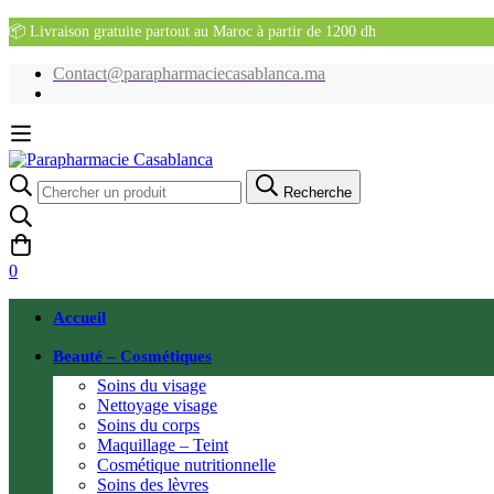
📦 Livraison gratuite partout au Maroc à partir de 1200 dh
Contact@parapharmaciecasablanca.ma
Recherche
Recherche
pour:
0
Accueil
Beauté – Cosmétiques
Soins du visage
Nettoyage visage
Soins du corps
Maquillage – Teint
Cosmétique nutritionnelle
Soins des lèvres