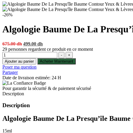
-26%
Algologie Baume De La Presqu’
Original
Current
675.00
dh
499.00
dh
price
price
29
personnes regardent ce produit en ce moment
Quantité
was:
is:
-
+
675.00 dh.
499.00 dh.
Ajouter au panier
Acheter Maintenant
Poser ma question
Partager
Date de livraison estimée: 24 H
Pour garantir la sécurité & de paiement sécurisé
Description
Description
Algologie Baume De La Presqu’île Baume
15ml