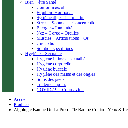
Bien – être Santé
Confort masculin
Equilibre Hormonal
Système digestif – urinaire
Stress – Sommeil – Concentration
Energie – Immunité
Nez – Gorge – Oreilles
Muscles – Articulations – Os
Circulation
Solution spécifiques
Hygiène – Sexualité
Hygiène intime et sexualité
Hygiène corporelle
Hygiène buccale
Hygiène des mains et des ongles
Soins des pieds
Traitement poux
COVID-19 – Coronavirus
Accueil
Products
Algologie Baume De La Presqu'île Baume Contour Yeux & Lè