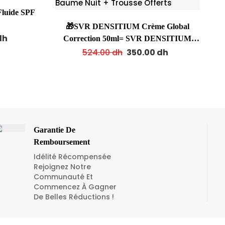
luide SPF
🎁SVR DENSITIUM Crème Global
dh
Correction 50ml= SVR DENSITIUM
Baume Nuit + Trousse Offerts
524.00
dh
350.00
dh
Garantie De
Remboursement
Idélité Récompensée
Rejoignez Notre
Communauté Et
Commencez À Gagner
De Belles Réductions !