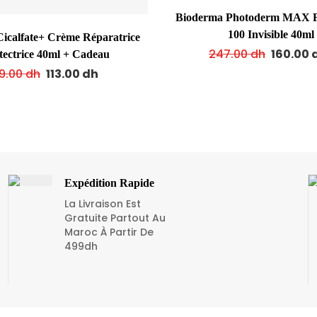
Bioderma Photoderm MAX F
100 Invisible 40ml
icalfate+ Crème Réparatrice
247.00
dh
160.00
tectrice 40ml + Cadeau
69.00
dh
113.00
dh
Expédition Rapide
La Livraison Est
Gratuite Partout Au
Maroc À Partir De
499dh