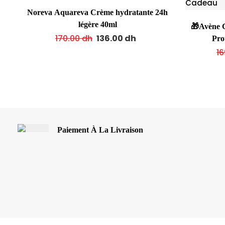
Noreva Aquareva Crème hydratante 24h
légère 40ml
🎁Avène C
170.00
dh
136.00
dh
Pro
1
Paiement À La Livraison