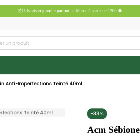
📦 Livraison gratuite partout au Maroc à partir de 1200 dh
n Anti-Imperfections Teinté 40ml
-33%
Acm Sébionex