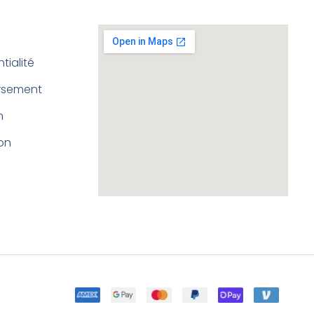
tialité
ursement
n
ion