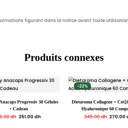
formations figurant dans la notice avant toute utilisation
Produits connexes
-22%
nacaps Progressiv 30 Gélules
Dietaroma Collagene + CoQ1
+ Cadeau
Hyaluronique 60 Comp
6.00
dh
251.00
dh
345.00
dh
270.00