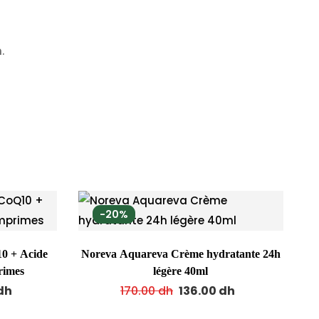
.
-20%
0 + Acide
Noreva Aquareva Crème hydratante 24h
rimes
légère 40ml
dh
170.00
dh
136.00
dh