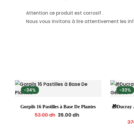
Attention ce produit est corrosif .
Nous vous invitons à lire attentivement les in
-34%
-33%
Gorpils 16 Pastilles à Base De Plantes
🎁Ducray A
53.00
dh
35.00
dh
37