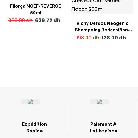
Filorga NCEF-REVERSE
50ml
960.00
dh
639.72
dh
Vichy Dercos Neogenic
Shampoing Redensifiant
Cheveux Clairsemés Flacon
198.00
dh
128.00
dh
200ml
Expédition
Paiement À
Rapide
La Livraison