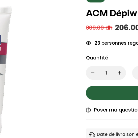
ACM Dépiwh
206.0
309.00
dh
23
personnes rega
Quantité
Poser ma questi
Date de livraison 