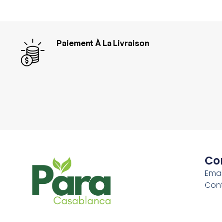
Paiement À La Livraison
Co
Emai
Con