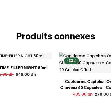
Produits connexes
-33%
 TIME-FILLER NIGHT 50ml
9.00
dh
545.00
dh
Capiderma Capiphan On
Cheveux 60 Capsules = Capiphan 20
Gelules Offert
405.00
dh
270.00