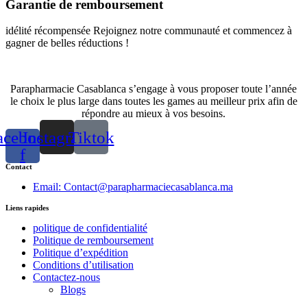
Garantie de remboursement
idélité récompensée Rejoignez notre communauté et commencez à
gagner de belles réductions !
Parapharmacie Casablanca s’engage à vous proposer toute l’année
le choix le plus large dans toutes les games au meilleur prix afin de
répondre au mieux à vos besoins.
acebook-
Instagram
Tiktok
f
Contact
Email: Contact@parapharmaciecasablanca.ma
Liens rapides
politique de confidentialité
Politique de remboursement
Politique d’expédition
Conditions d’utilisation
Contactez-nous
Blogs