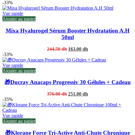
-33%
Vue rapide
Ajouter au panier
Mixa Hyalurogel Sérum Booster Hydratation A.H
50ml
Original
Current
244.50
dh
163.00
dh
price
price
-33%
was:
is:
244.50 dh.
163.00 dh.
Vue rapide
Ajouter au panier
🎁Ducray Anacaps Progressiv 30 Gélules + Cadeau
Original
Current
376.00
dh
251.00
dh
price
price
-35%
was:
is:
376.00 dh.
251.00 dh.
Vue rapide
Ajouter au panier
🎁Klorane Force Tri-Active Anti-Chute Chronique