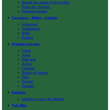
Beauté des mains et des ongles
Soins des cheveux
Produits solaires
Grossesse – Bébés – Enfants
Grossesse
Allaitement
Bébé
Enfants
Produits Coréens
Cosrx
Anua
Nine less
Axis-y
Centella
Beauty of joseon
Tirtir
Tocobo
Tsubaki
Parfums
parfums et eaux de cologne
Voir Plus