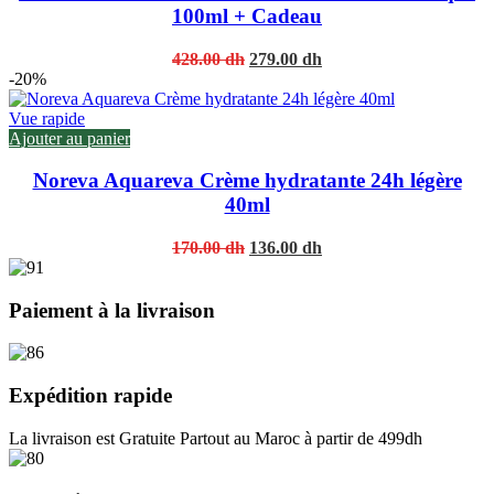
100ml + Cadeau
Original
Current
428.00
dh
279.00
dh
price
price
-20%
was:
is:
428.00 dh.
279.00 dh.
Vue rapide
Ajouter au panier
Noreva Aquareva Crème hydratante 24h légère
40ml
Original
Current
170.00
dh
136.00
dh
price
price
was:
is:
170.00 dh.
136.00 dh.
Paiement à la livraison
Expédition rapide
La livraison est Gratuite Partout au Maroc à partir de 499dh