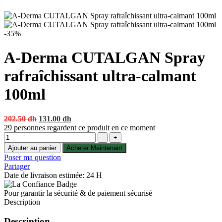
-35%
A-Derma CUTALGAN Spray
rafraîchissant ultra-calmant
100ml
Original
Current
202.50
dh
131.00
dh
price
price
29
personnes regardent ce produit en ce moment
Quantité
was:
is:
-
+
202.50 dh.
131.00 dh.
Ajouter au panier
Acheter Maintenant
Poser ma question
Partager
Date de livraison estimée: 24 H
Pour garantir la sécurité & de paiement sécurisé
Description
Description