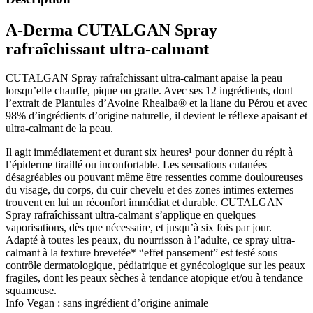
A-Derma CUTALGAN Spray
rafraîchissant ultra-calmant
CUTALGAN Spray rafraîchissant ultra-calmant apaise la peau
lorsqu’elle chauffe, pique ou gratte. Avec ses 12 ingrédients, dont
l’extrait de Plantules d’Avoine Rhealba® et la liane du Pérou et avec
98% d’ingrédients d’origine naturelle, il devient le réflexe apaisant et
ultra-calmant de la peau.
Il agit immédiatement et durant six heures¹ pour donner du répit à
l’épiderme tiraillé ou inconfortable. Les sensations cutanées
désagréables ou pouvant même être ressenties comme douloureuses
du visage, du corps, du cuir chevelu et des zones intimes externes
trouvent en lui un réconfort immédiat et durable. CUTALGAN
Spray rafraîchissant ultra-calmant s’applique en quelques
vaporisations, dès que nécessaire, et jusqu’à six fois par jour.
Adapté à toutes les peaux, du nourrisson à l’adulte, ce spray ultra-
calmant à la texture brevetée* “effet pansement” est testé sous
contrôle dermatologique, pédiatrique et gynécologique sur les peaux
fragiles, dont les peaux sèches à tendance atopique et/ou à tendance
squameuse.
Info Vegan : sans ingrédient d’origine animale