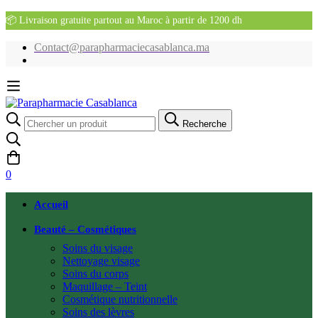
📦 Livraison gratuite partout au Maroc à partir de 1200 dh
Contact@parapharmaciecasablanca.ma
Recherche
Recherche
pour:
0
Accueil
Beauté – Cosmétiques
Soins du visage
Nettoyage visage
Soins du corps
Maquillage – Teint
Cosmétique nutritionnelle
Soins des lèvres