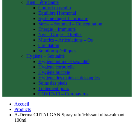
Bien – être Santé
Confort masculin
Equilibre Hormonal
Système digestif – urinaire
Stress – Sommeil – Concentration
Energie – Immunité
Nez – Gorge – Oreilles
Muscles – Articulations – Os
Circulation
Solution spécifiques
Hygiène – Sexualité
Hygiène intime et sexualité
Hygiène corporelle
Hygiène buccale
Hygiène des mains et des ongles
Soins des pieds
Traitement poux
COVID-19 – Coronavirus
Accueil
Products
A-Derma CUTALGAN Spray rafraîchissant ultra-calmant
100ml