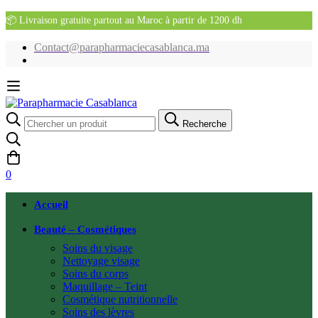
📦 Livraison gratuite partout au Maroc à partir de 1200 dh
Contact@parapharmaciecasablanca.ma
Recherche
Recherche
pour:
0
Accueil
Beauté – Cosmétiques
Soins du visage
Nettoyage visage
Soins du corps
Maquillage – Teint
Cosmétique nutritionnelle
Soins des lèvres