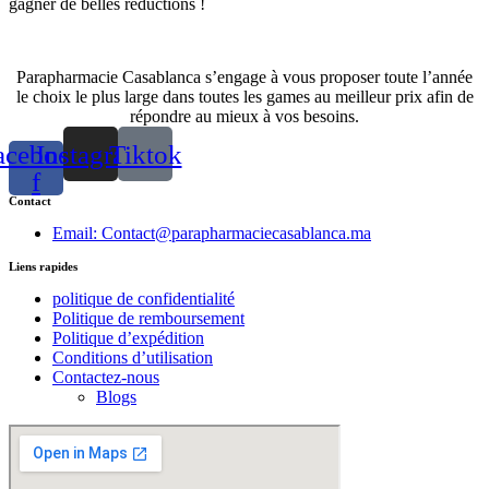
gagner de belles réductions !
Parapharmacie Casablanca s’engage à vous proposer toute l’année
le choix le plus large dans toutes les games au meilleur prix afin de
répondre au mieux à vos besoins.
acebook-
Instagram
Tiktok
f
Contact
Email: Contact@parapharmaciecasablanca.ma
Liens rapides
politique de confidentialité
Politique de remboursement
Politique d’expédition
Conditions d’utilisation
Contactez-nous
Blogs