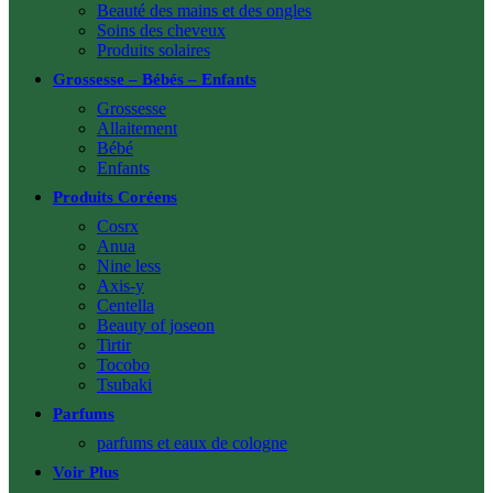
Beauté des mains et des ongles
Soins des cheveux
Produits solaires
Grossesse – Bébés – Enfants
Grossesse
Allaitement
Bébé
Enfants
Produits Coréens
Cosrx
Anua
Nine less
Axis-y
Centella
Beauty of joseon
Tirtir
Tocobo
Tsubaki
Parfums
parfums et eaux de cologne
Voir Plus