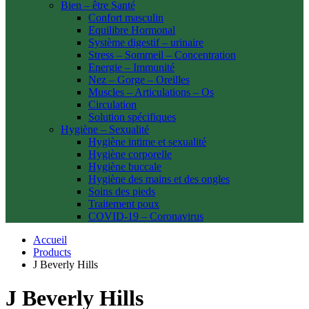
Bien – être Santé
Confort masculin
Equilibre Hormonal
Système digestif – urinaire
Stress – Sommeil – Concentration
Energie – Immunité
Nez – Gorge – Oreilles
Muscles – Articulations – Os
Circulation
Solution spécifiques
Hygiène – Sexualité
Hygiène intime et sexualité
Hygiène corporelle
Hygiène buccale
Hygiène des mains et des ongles
Soins des pieds
Traitement poux
COVID-19 – Coronavirus
Accueil
Products
J Beverly Hills
J Beverly Hills