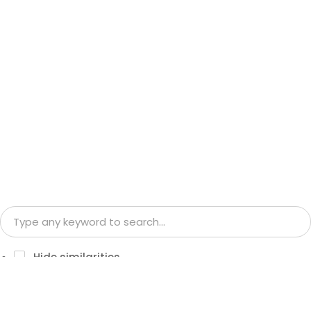
Hide similarities
Highlight differences
Select the fields to be shown. Others will be hidden. Drag