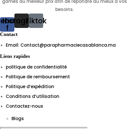
games au meilleur prix afin de répondre au mieux à vos
besoins.
cebook-
Instagram
Tiktok
f
Contact
Email: Contact@parapharmaciecasablanca.ma
Liens rapides
politique de confidentialité
Politique de remboursement
Politique d’expédition
Conditions d’utilisation
Contactez-nous
Blogs