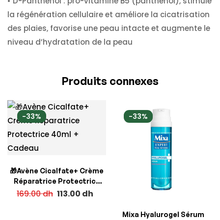
• D-Panthénol :
pro-vitamine B5 (panthénol), stimule
la régénération cellulaire et améliore la cicatrisation
des plaies, favorise une peau intacte et augmente le
niveau d’hydratation de la peau
Produits connexes
-33%
-33%
🎁Avène Cicalfate+ Crème
Réparatrice Protectrice
40ml + Cadeau
169.00
dh
113.00
dh
Mixa Hyalurogel Sérum