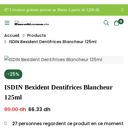
📦 Livraison gratuite partout au Maroc à partir de 1200 dh
0
Accueil
Products
ISDIN Bexident Dentifrices Blancheur 125ml
-25%
ISDIN Bexident Dentifrices Blancheur
125ml
89.00
dh
66.33
dh
27
personnes regardent ce produit en ce moment