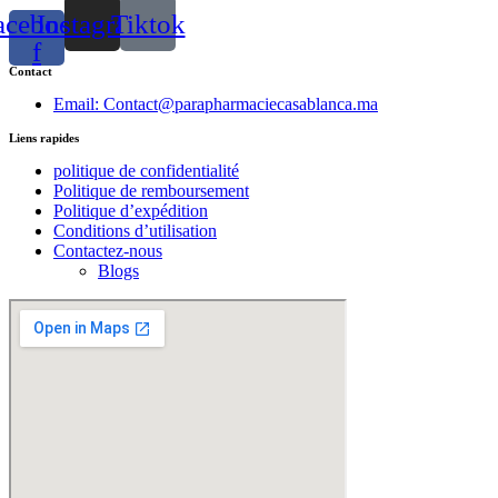
acebook-
Instagram
Tiktok
f
Contact
Email: Contact@parapharmaciecasablanca.ma
Liens rapides
politique de confidentialité
Politique de remboursement
Politique d’expédition
Conditions d’utilisation
Contactez-nous
Blogs