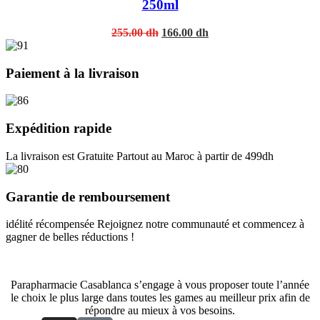
250ml
Original
Current
255.00
dh
166.00
dh
price
price
was:
is:
255.00 dh.
166.00 dh.
Paiement à la livraison
Expédition rapide
La livraison est Gratuite Partout au Maroc à partir de 499dh
Garantie de remboursement
idélité récompensée Rejoignez notre communauté et commencez à
gagner de belles réductions !
Parapharmacie Casablanca s’engage à vous proposer toute l’année
le choix le plus large dans toutes les games au meilleur prix afin de
répondre au mieux à vos besoins.