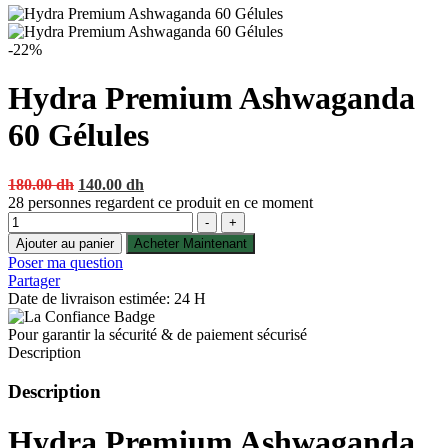
-22%
Hydra Premium Ashwaganda
60 Gélules
Original
Current
180.00
dh
140.00
dh
price
price
28
personnes regardent ce produit en ce moment
Quantité
was:
is:
-
+
180.00 dh.
140.00 dh.
Ajouter au panier
Acheter Maintenant
Poser ma question
Partager
Date de livraison estimée: 24 H
Pour garantir la sécurité & de paiement sécurisé
Description
Description
Hydra Premium Ashwaganda