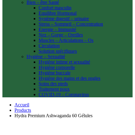
Bien – être Santé
Confort masculin
Equilibre Hormonal
Système digestif – urinaire
Stress – Sommeil – Concentration
Energie – Immunité
Nez – Gorge – Oreilles
Muscles – Articulations – Os
Circulation
Solution spécifiques
Hygiène – Sexualité
Hygiène intime et sexualité
Hygiène corporelle
Hygiène buccale
Hygiène des mains et des ongles
Soins des pieds
Traitement poux
COVID-19 – Coronavirus
Accueil
Products
Hydra Premium Ashwaganda 60 Gélules