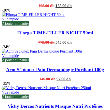
Original
Current
198.00
dh
128.00
dh
price
price
-30%
was:
is:
198.00 dh.
128.00 dh.
Vue rapide
Ajouter au panier
Filorga TIME-FILLER NIGHT 50ml
Original
Current
779.00
dh
545.00
dh
price
price
-34%
was:
is:
779.00 dh.
545.00 dh.
Vue rapide
Ajouter au panier
Acm Sébionex Pain Dermatologie Purifiant 100g
Original
Current
146.00
dh
97.00
dh
price
price
-35%
was:
is:
146.00 dh.
97.00 dh.
Vue rapide
Ajouter au panier
Vichy Dercos Nutrients Masque Nutri Protéines