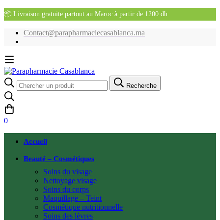
📦 Livraison gratuite partout au Maroc à partir de 1200 dh
Contact@parapharmaciecasablanca.ma
Recherche
Recherche
pour:
0
Accueil
Beauté – Cosmétiques
Soins du visage
Nettoyage visage
Soins du corps
Maquillage – Teint
Cosmétique nutritionnelle
Soins des lèvres