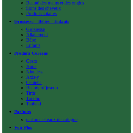
Beauté des mains et des ongles
Soins des cheveux
Produits solaires
Grossesse – Bébés – Enfants
Grossesse
Allaitement
Bébé
Enfants
Produits Coréens
Cosrx
Anua
Nine less
Axis-y
Centella
Beauty of joseon
Tirtir
Tocobo
Tsubaki
Parfums
parfums et eaux de cologne
Voir Plus