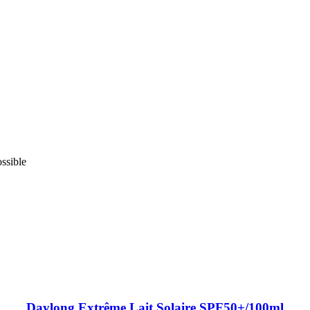
ossible
Daylong Extrême Lait Solaire SPF50+/100ml