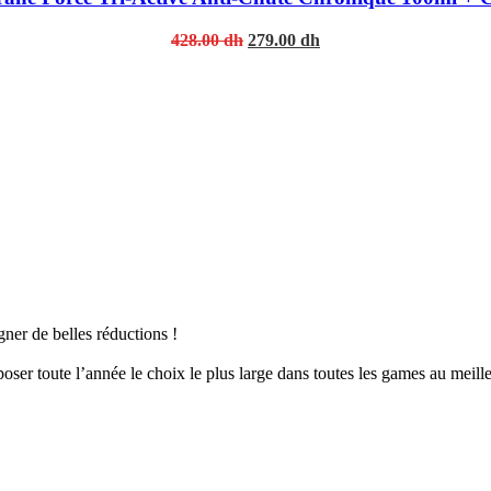
Original
Current
428.00
dh
279.00
dh
price
price
was:
is:
428.00 dh.
279.00 dh.
er de belles réductions !
er toute l’année le choix le plus large dans toutes les games au meille