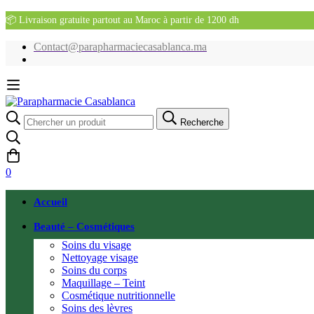
📦 Livraison gratuite partout au Maroc à partir de 1200 dh
Contact@parapharmaciecasablanca.ma
Recherche
Recherche
pour:
0
Accueil
Beauté – Cosmétiques
Soins du visage
Nettoyage visage
Soins du corps
Maquillage – Teint
Cosmétique nutritionnelle
Soins des lèvres