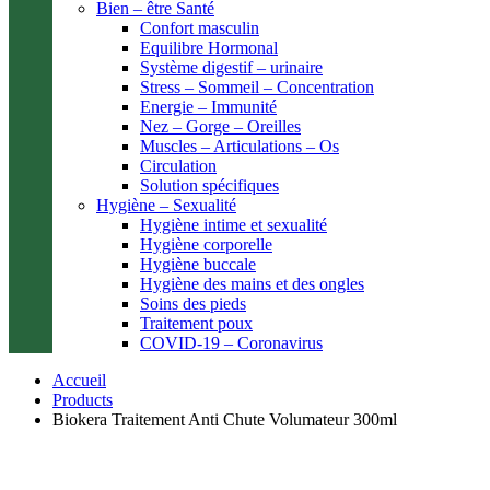
Bien – être Santé
Confort masculin
Equilibre Hormonal
Système digestif – urinaire
Stress – Sommeil – Concentration
Energie – Immunité
Nez – Gorge – Oreilles
Muscles – Articulations – Os
Circulation
Solution spécifiques
Hygiène – Sexualité
Hygiène intime et sexualité
Hygiène corporelle
Hygiène buccale
Hygiène des mains et des ongles
Soins des pieds
Traitement poux
COVID-19 – Coronavirus
Accueil
Products
Biokera Traitement Anti Chute Volumateur 300ml