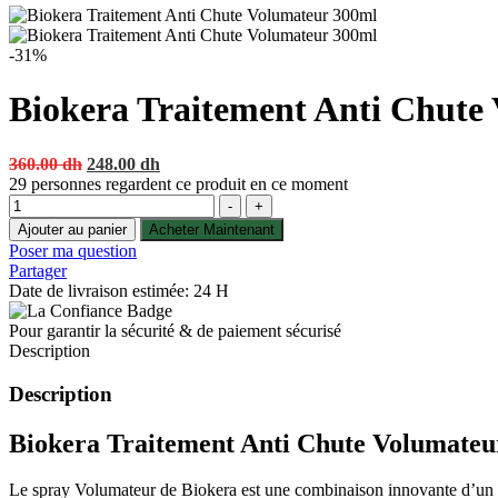
-31%
Biokera Traitement Anti Chute
Original
Current
360.00
dh
248.00
dh
price
price
29
personnes regardent ce produit en ce moment
Quantité
was:
is:
-
+
360.00 dh.
248.00 dh.
Ajouter au panier
Acheter Maintenant
Poser ma question
Partager
Date de livraison estimée: 24 H
Pour garantir la sécurité & de paiement sécurisé
Description
Description
Biokera Traitement Anti Chute Volumateur
Le spray Volumateur de Biokera est une combinaison innovante d’un pr