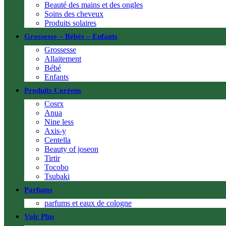
Beauté des mains et des ongles
Soins des cheveux
Produits solaires
Grossesse – Bébés – Enfants
Grossesse
Allaitement
Bébé
Enfants
Produits Coréens
Cosrx
Anua
Nine less
Axis-y
Centella
Beauty of joseon
Tirtir
Tocobo
Tsubaki
Parfums
parfums et eaux de cologne
Voir Plus