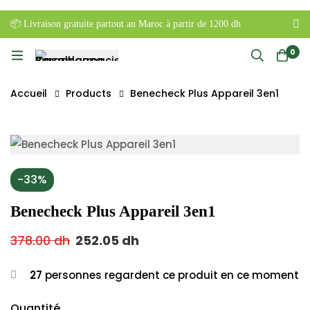
📦 Livraison gratuite partout au Maroc à partir de 1200 dh
0
Accueil
Products
Benecheck Plus Appareil 3en1
-33%
Benecheck Plus Appareil 3en1
378.00
dh
252.05
dh
27
personnes regardent ce produit en ce moment
Quantité